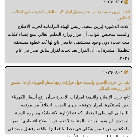
٢٠٢٦/٠٨/٠٣
النائبة إيرين سعيد تطالب بعدم تفعيل قرار كليات الطب الجديدة على الطلاب
الحاليين
أكدت الدكتورة إيرين سعيد، رئيس الهيئة البرلمانية لحزب الإصلاح
والتنمية بمجلس النواب، أن قرار وزارة التعليم العالي بمنع إنشاء كليات
طب جديدة دون وجود مستشفى جامعي تابع لها يُعد خطوة مستحقة
تنظيميًا، مشيرة إلى أن القرار يعد تجديد لقرار سابق صدر في عام
٢٠٢١.
٢٠٢٦/٠٨/٠١
بيان عن حزب الإصلاح والتنمية حول قرارات رفع أسعار الكهرباء: إرجاء تطبيق
القرار وبحث البدائل
تابع حزب الإصلاح والتنمية لقرارات الأخيرة بشأن رفع أسعار الكهرباء
بعين مُستنكرة للقرار وتوقيته. ويرى الحزب، انطلاقاً من موقفه
الليبرالي الوسطي المنحاز لكفاءة الإدارة الاقتصاديّة ومفهوم الدولة
الرشيدة، أن هذه الزيادات المتتالية لا تعبر عن "إصلاح اقتصادي" بقدر
ما تكشف عن قصور هيكلي في تخطيط قطاع الطاقة، وفشل ممتد في
حماية المواطنين من صدمات الأسعار.