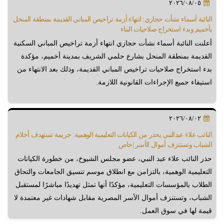
٢٠٢٦/٠٨/٠٥
النائبة أسماء نشأت حجازي: انتهاء أزمة تراخيص المباني القديمة بمنطقة المنحل
بأخميم وبدء استخراج صلاحيات البناء
أعلنت النائبة أسماء نشأت حجازي انتهاء أزمة تراخيص المباني السكنية
القديمة بمنطقة المنحل بشارع حلمي الشريف بمدينة أخميم، مؤكدة
بدء استخراج صلاحيات تراخيص المباني القديمة، وذلك بعد الانتهاء من
استيفاء جميع الإجراءات القانونية اللازمة.
٢٠٢٦/٠٨/٠٢
النائب علاء عبدالنبي يحذر من الكيانات التعليمية الوهمية: جريمة تستهدف أحلام
الشباب وتستنزف أموال الأسر |خاص
حذر النائب علاء عبد النبي، عضو مجلس الشيوخ، من خطورة الكيانات
التعليمية الوهمية، بالتزامن مع انطلاق موسم تنسيق الجامعات والتحاق
الطلاب بالمؤسسات التعليمية، مؤكدًا أنها تمثل تهديدًا مباشرًا لمستقبل
الشباب، وتستنزف أموال الأسر المصرية مقابل شهادات غير معتمدة لا
قيمة لها في سوق العمل.