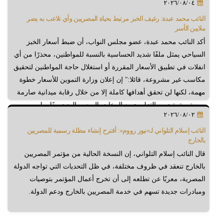
٢٠٢٦/٠٨/٠٤
النائب محمد عبدة: رغيف الخبز مرتبط بحياة المصريين وأي تلاعب به يضر
ملايين الأسر
أكد النائب محمد عبدة، عضو مجلس النواب، أن ضبط أسعار الخبز
السياحي يمثل ملفًا شديد الحساسية بالنسبة للمواطنين، محذرًا من أي
انفلات في تطبيق الأسعار المقررة أو استغلال حاجة المواطنين لتحقيق
مكاسب غير مشروعة، قائلا:" إن إعلان وزارة التموين للأسعار خطوة
مهمة، لكنها لن تحقق أهدافها كاملة إلا من خلال رقابة ميدانية صارمة
ومستمرة، تضمن التزام جميع المخابز بالسعر والوزن معًا، وليس
٢٠٢٦/٠٨/٠٢
الاكتفاء بالرقابة الشكلية أو الحملات المؤقتة".
النائب إسلام التلواني لـ«نيوز رووم»: أقترح إنشاء مظلة رسمية للمصريين
بالخارج
قال النائب إسلام التلواني، إن النسخة الحالية من مؤتمر المصريين
بالخارج تنعقد في ظروف مختلفة، في ظل التحديات التي تواجه الدولة
المصرية، معربًا عن تطلعه إلى أن تخرج أعمال المؤتمر بتوصيات
ومبادرات جديدة تسهم في خدمة المصريين بالخارج ودعم الدولة.