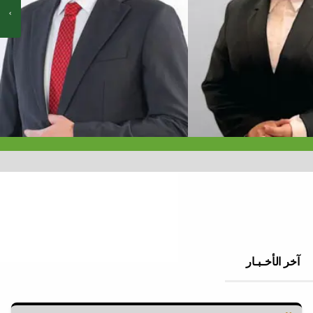
آخر الأخـبـار