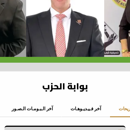
بوابة الحزب
ريحات
آخر فـيـديـوهـات
آخر الـبـومـات الـصـور