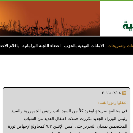
انات وتصريحات
الامانات النوعية بالحزب
اعضاء اللجنة البرلمانية
باقلام الاعض
٢٠١١/٠٢/٠٨
اعتقلوا رموز الفساد
في مخالفةٍ صريحةٍ لوعود كلاً من السيد نائب رئيس الجمهورية والسيد
رئيس الوزراء الجديد تكررت حملات اعتقال العديد من الشباب
المعتصمين بميدان التحرير حتى أمس الإثنين ٧/٢ كمحاولةٍ لإجهاض ثورة