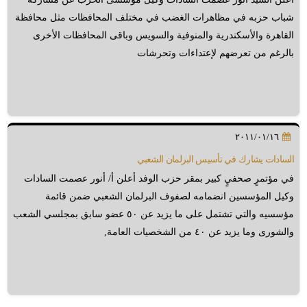
شباب حزبه في مظاهرات الغضب في مختلف المحافظات مثل محافظة
القاهرة والأسكندرية والمنوفية والسويس وباقى المحافظات الأخرى
بالرغم من تعرضهم لإعتداءات وتحرشات
٢٠١١/٠١/١٦
السادات يشارك في تأسيس البرلمان الشعبي
في مؤتمرٍ صحفيٍ كبير بمقر حزب الوفد أعلن أ/ أنور عصمت السادات
وكيل المؤسسين انضمامه لصفوف البرلمان الشعبي ضمن قائمة
مؤسسيه والتي تشتمل على ما يزيد عن ٥٠ عضو سابق بمجلسي الشعب
والشورى وما يزيد عن ٤٠ من الشخصيات العامة,