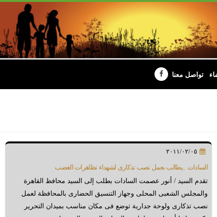
اء
تواصل معنا
٢٠١١/٠٢/٠٥
السادات ..يطالب بعمل نصب تذكارى لشهداء تظاهرات الغضب
تقدم السيد / أنور عصمت السادات بطلب إلى السيد محافظ القاهرة
والمجلس الشعبى المحلى وجهاز التنسيق الحضارى بالمحافظة لعمل
نصب تذكارى ولوحة جدارية توضع فى مكان مناسب بميدان التحرير