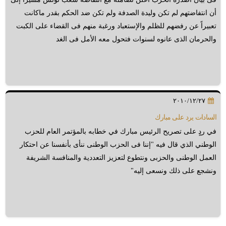
أن انتفاضتهم لم تكن وليدة الصدفة ولم تكن ضد الحكم بقدر ماكانت
تعبيراً عن رفضهم للظلم والإستعباد ورغبة منهم فى القضاء على الكبت
والحرمان الذى عانوه لسنوات فتحول معه الأمل فى الغد
٢٠١٠/١٢/٢٧
السادات يرد على مبارك
في ردٍ على تصريح الرئيس مبارك في خطابه بالمؤتمر العام للحزب
الوطني الذي قال فيه "إننا فى الحزب الوطنى ننأى بأنفسنا عن احتكار
العمل الوطنى والحزبى ونتطوع لتعزيز التعددية والمنافسة الشريفة
ونشجع على ذلك ونسعى إليه"