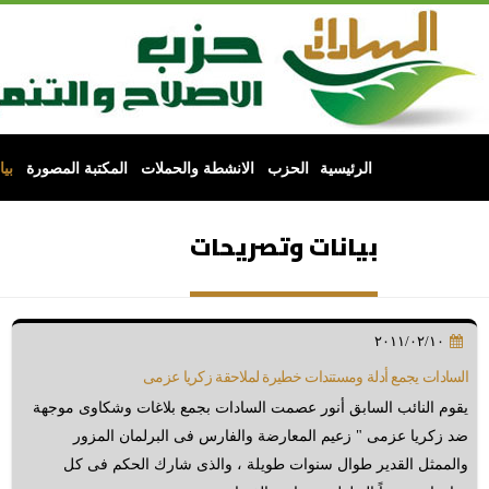
الرئيسية
الحزب
الانشطة والحملات
المكتبة المصورة
بي
بيانات وتصريحات
٢٠١١/٠٢/١٠
السادات يجمع أدلة ومستندات خطيرة لملاحقة زكريا عزمى
يقوم النائب السابق أنور عصمت السادات بجمع بلاغات وشكاوى موجهة
ضد زكريا عزمى " زعيم المعارضة والفارس فى البرلمان المزور
والممثل القدير طوال سنوات طويلة ، والذى شارك الحكم فى كل