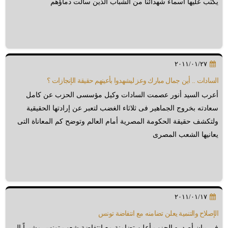
يكتب عليها أسماء شهدائنا من الشباب الذين سالت دماؤهم
٢٠١١/٠١/٢٧
السادات .. أين جمال مبارك وعز ليشهدوا بأعينهم حقيقة الإنجازات ؟
أعرب السيد أنور عصمت السادات وكيل مؤسسى الحزب عن كامل
سعادته بخروج الجماهير فى ثلاثاء الغضب لتعبر عن إرادتها الحقيقية
ولتكشف حقيقة الحكومة المصرية أمام العالم وتوضح كم المعاناة التى
يعانيها الشعب المصرى
٢٠١١/٠١/١٧
الإصلاح والتنمية يعلن تضامنه مع انتفاضة تونس
فى بيان أصدره الحزب أعلن تضامنة مع انتفاضة شعب تونس مشيراً إلى