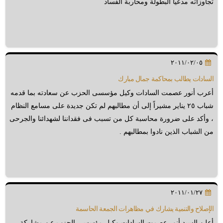
تجاوزاته مدعياً البطولة ومحاربة الفساد
٢٠١١/٠٢/٠٥
السادات يطالب بمحاكمة جمال مبارك
أعرب أنور عصمت السادات وكيل مؤسسى الحزب عن سعادته بما قدمه
شباب ٢٥ يناير مشيراً إلى أن مطالبهم لم تكن جديدة على مسامع النظام
، وأكد على ضرورة محاسبة كل من تسبب فى فقداننا لشهدائنا والجرحى
من الشباب الذين نادوا بمطالبهم .
٢٠١١/٠١/٢٧
الإصلاح والتنمية يشارك في مظاهرات الجمعة الحاسمة
أعلن السيد أنور عصمت السادات وكيل مؤسسى الحزب عن مشاركة