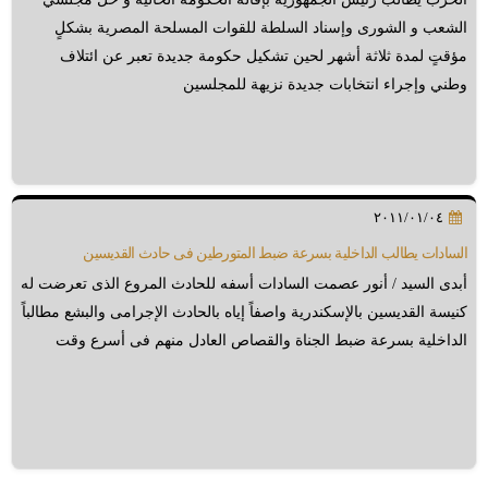
الشعب و الشورى وإسناد السلطة للقوات المسلحة المصرية بشكلٍ
مؤقتٍ لمدة ثلاثة أشهر لحين تشكيل حكومة جديدة تعبر عن ائتلاف
وطني وإجراء انتخابات جديدة نزيهة للمجلسين
٢٠١١/٠١/٠٤
السادات يطالب الداخلية بسرعة ضبط المتورطين فى حادث القديسين
أبدى السيد / أنور عصمت السادات أسفه للحادث المروع الذى تعرضت له
كنيسة القديسين بالإسكندرية واصفاً إياه بالحادث الإجرامى والبشع مطالباً
الداخلية بسرعة ضبط الجناة والقصاص العادل منهم فى أسرع وقت