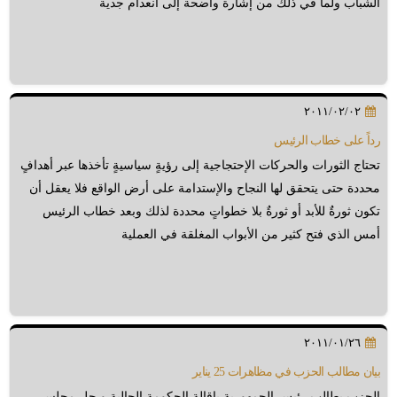
الشباب ولما في ذلك من إشارة واضحة إلى انعدام جدية
٢٠١١/٠٢/٠٢
رداً على خطاب الرئيس
تحتاج الثورات والحركات الإحتجاجية إلى رؤيةٍ سياسيةٍ تأخذها عبر أهدافٍ
محددة حتى يتحقق لها النجاح والإستدامة على أرض الواقع فلا يعقل أن
تكون ثورةٌ للأبد أو ثورةٌ بلا خطواتٍ محددة لذلك وبعد خطاب الرئيس
أمس الذي فتح كثير من الأبواب المغلقة في العملية
٢٠١١/٠١/٢٦
بيان مطالب الحزب في مظاهرات 25 يناير
الحزب يطالب رئيس الجمهورية بإقالة الحكومة الحالية و حل مجلسي