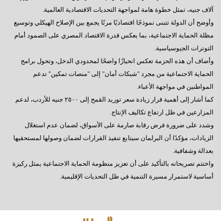
آلاف جنيه، تمثل خطوة هامة لمواجهة التحديات الاقتصادية العالمية.
وأوضح أن الدولة تتبنى نموذجًا اقتصاديًا مرنًا يجمع بين الإصلاح الهيكلي وتوسيع
مظلة الحماية الاجتماعية، بما يعكس قدرة الاقتصاد المصري على الصمود أمام
التوترات الجيوسياسية.
وأضاف أن هذه الحزمة تعكس انحيازًا واضحًا لمحدودي الدخل، وتحول برامج
الحماية الاجتماعية من مجرد "شبكات أمان" إلى "منصات تمكين" تدعم
المواطنين في مواجهة الأعباء.
كما أشار إلى أهمية قرار زيادة سعر توريد القمح إلى ٢٥٠٠ جنيه للأردب، لدعم
المزارعين في ظل ارتفاع تكاليف الإنتاج.
وشدد على ضرورة فرض رقابة صارمة على الأسواق، لضمان عدم استغلال
الزيادات، مؤكدًا أن البرلمان سيتابع تنفيذ القرارات لضمان وصولها لمستحقيها
بعدالة وشفافية.
واختتم تصريحاته بالتأكيد على أن تعزيز منظومة الحماية الاجتماعية يمثل ركيزة
أساسية لاستمرار مسيرة التنمية في ظل التحديات الإقليمية.