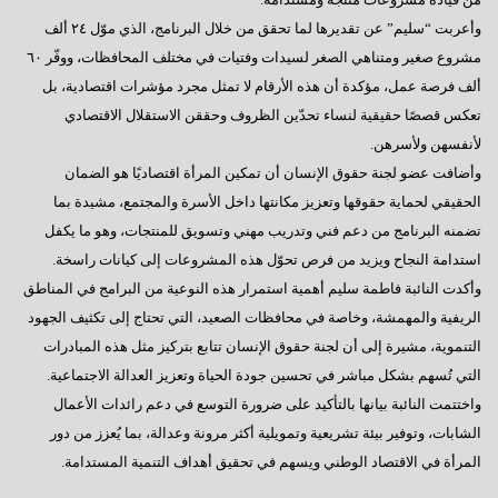
وأعربت “سليم” عن تقديرها لما تحقق من خلال البرنامج، الذي موّل ٢٤ ألف
مشروع صغير ومتناهي الصغر لسيدات وفتيات في مختلف المحافظات، ووفّر ٦٠
ألف فرصة عمل، مؤكدة أن هذه الأرقام لا تمثل مجرد مؤشرات اقتصادية، بل
تعكس قصصًا حقيقية لنساء تحدّين الظروف وحققن الاستقلال الاقتصادي
لأنفسهن ولأسرهن.
وأضافت عضو لجنة حقوق الإنسان أن تمكين المرأة اقتصاديًا هو الضمان
الحقيقي لحماية حقوقها وتعزيز مكانتها داخل الأسرة والمجتمع، مشيدة بما
تضمنه البرنامج من دعم فني وتدريب مهني وتسويق للمنتجات، وهو ما يكفل
استدامة النجاح ويزيد من فرص تحوّل هذه المشروعات إلى كيانات راسخة.
وأكدت النائبة فاطمة سليم أهمية استمرار هذه النوعية من البرامج في المناطق
الريفية والمهمشة، وخاصة في محافظات الصعيد، التي تحتاج إلى تكثيف الجهود
التنموية، مشيرة إلى أن لجنة حقوق الإنسان تتابع بتركيز مثل هذه المبادرات
التي تُسهم بشكل مباشر في تحسين جودة الحياة وتعزيز العدالة الاجتماعية.
واختتمت النائبة بيانها بالتأكيد على ضرورة التوسع في دعم رائدات الأعمال
الشابات، وتوفير بيئة تشريعية وتمويلية أكثر مرونة وعدالة، بما يُعزز من دور
المرأة في الاقتصاد الوطني ويسهم في تحقيق أهداف التنمية المستدامة.