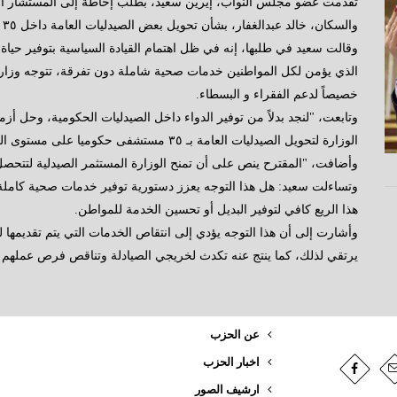
تقدمت عضو مجلس النواب، إيرين سعيد، بطلب إحاطة إلى المستشار ال
والسكان، خالد عبدالغفار، بشأن تحويل بعض الصيدليات العامة داخل ٣٥ مستشفى حكوميا إلى صيدليات خاصة.
وقالت سعيد في طلبها، إنه في ظل اهتمام القيادة السياسية بتوفير حي
الذي يؤمن لكل المواطنين خدمات صحية شاملة دون تفرقة، تتوجه وزارة 
خصيصاً لدعم الفقراء و البسطاء.
وتابعت، "لنجد بدلاً من توفير الدواء داخل الصيدليات الحكومية، وحل أزم
الوزارة لتحويل الصيدليات العامة بـ ٣٥ مستشفى حكوميا على مستوى الجمهورية إلى صيدليات خاصة".
وأضافت، "المقترح ينص على أن تمنح الوزارة المستثمر الصيدلية لتتحصل على قيمة ٢٠% من مبيعات
وتساءلت سعيد: هل هذا التوجه يعزز دستورية توفير خدمات صحية كامل
هذا الريع كافي لتوفير البديل أو تحسين الخدمة للمواطن.
وأشارت إلى أن هذا التوجه يؤدي إلى انتقاص الخدمات التي يتم تقديمها
يرتقي لذلك، كما ينتج عنه تكدث لخريجي الصيادلة وتناقص فرص عملهم .
عن الحزب
اخبار الحزب
ارشيف الصور