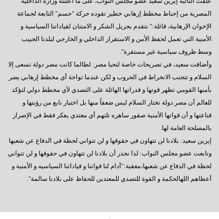
علقت النائبة إيرين سعيد عضو مجلس النواب، على ما أعلنته وزارة الداخلية
المصرية من إحباط مخطط إرهابي خطير تقوده حركة "حسم" التابعة لجماعة
الإخوان الإرهابية، قائلة:" نتقدم بجزيل الشكر و الامتنان لقياداتنا السياسية و
الأمنية التي تعمل لحفظ الأمن و الاستقرار الداخلي و الخارجي لبلدنا الحبيب
وسط ظروف سياسية غير مستقرة".
وأضافت سعيد، في تصريحات خاصة لتحيا مصر: لطالما كانت مصر دولة تسعى إلا
السلام و تتجنب الانخراط في الحروب و لكن عندما تواجة أي مخطط إرهابي يضر
بأمنها القومي تظهر قوتها و قدراتها الهائلة على التصدي لأي مخطط دولي لتؤكد
للعالم أن مصر دولة تختار السلام ليس ضعفاً منها بل اختيار نابع من رؤيتها و
قناعتها و أن قواتها الأمنية صقور ساهره تلتهم أي معتدي يفكر فقط في الإضرار
بالمصلحة العامة لها.
إيرين سعيد: بلادنا لن تتهاون في حقوقها و لن تتواني لحظة في الدفاع عن شعبها
وتابعت عضو مجلس النواب: لذا نحذر أن بلادنا لن تتهاون في حقوقها و لن تتواني
لحظة في الدفاع عن شعبها،معقبة:"أدام لنا قواتنا و قياداتنا السياسيه و الأمنية و
أعطاهم اللهالحكمة و القوة للتصدي للمعتدين للحفاظ على بلادنا سالمة".