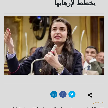
يخطط لإرهابها
تحيا مصر