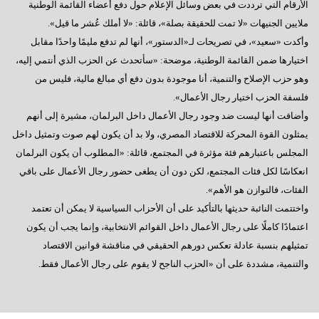
الأرقام التي ترددت في بعض وسائل الإعلام حول دفع أعضاء القائمة الوطنية
ملايين الجنيهات «لا تمت للحقيقة بصلة»، قائلة: «لا أملك عُشر ما قيل».
وأكدت «سعيد»، في تصريحات لـ«الدستور»، أنها لم تدفع مليمًا واحدًا مقابل
اختيارها ضمن القائمة الوطنية، موضحة: «سأتحدث عن الحزب الذي أنتمي إليه،
وهو حزب الإصلاح والتنمية، أنا موجودة بدون دفع أي مبالغ مالية، فليس من
فلسفة الحزب اختيار رجال الأعمال».
وأضافت أنها ليست ضد وجود رجال الأعمال داخل البرلمان، مشيرة إلى أنهم
يمثلون القوة المحركة للاقتصاد المصري، ولا بد أن يكون لهم صوت وتمثيل داخل
المجلس باعتبارهم فئة مؤثرة في المجتمع، قائلة: «المطلوب أن يكون البرلمان
انعكاسًا لكل فئات المجتمع، لكن دون أن يطغى حضور رجال الأعمال على باقي
الفئات، فالتوازن هو الأهم».
واختتمت النائبة حديثها بالتأكيد على أن الأحزاب السياسية لا يمكن أن تعتمد
اعتمادًا كاملًا على رجال الأعمال داخل القوائم الانتخابية، وإنما يجب أن يكون
تمثيلهم بنسبة عادلة تعكس دورهم الحقيقي في مناقشة قوانين الاقتصاد
والتنمية، مشددة على أن «الحزب الناجح لا يقوم على رجال الأعمال فقط.