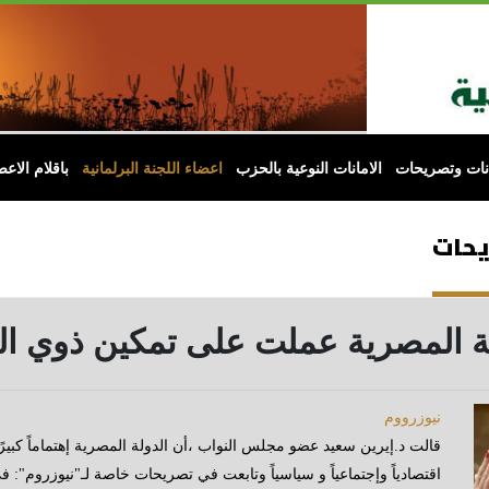
انات وتصريحات
الامانات النوعية بالحزب
اعضاء اللجنة البرلمانية
باقلام الاعض
يحات
لة المصرية عملت على تمكين ذوي الهمم
نيوزرووم
قالت د.إيرين سعيد عضو مجلس النواب ،أن الدولة المصرية إهتماماً كبيرً 