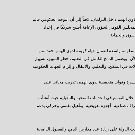
الهمم داخل البرلمان، لافتاً إلي أن التوجه الحكومي قائم
المجلس القومي لشؤون الإعاقة أصبح شريكًا في إعداد
حقوق والحماية
ة منظومة واسعة لضمان حياة كريمة لذوي الهمم، فقد سن
و أهم تشريع شامل حتى الآن، ويضمن:الدمج الكامل في التعليم، حظر التمييز، تسهيل
ت في السكن، والتعليم، والانتقال و إلزام الجهات الحكومية
رة وفوائد منخفضة لذوي الهمم، تدريب مجاني على
خلال التوسع في الخدمات الصحية والتأهيلية حيث أنشأت
ف صناعية، أجهزة تعويضية، وتأهيل نفسي وحركي بدعم
ت الدولة علي زيادة عدد مدارس الدمج والفصول الدامجة