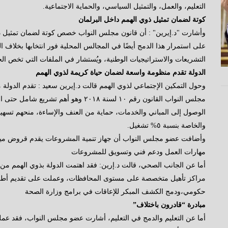
التعليم، والعمل، والتمثيل السياسي، والحماية الاجتماعية.
كوتة لضمان تمثيل ذوي الهمم داخل البرلمان
وأشارت "د.إيرين" : أن قانون مجلس النواب خصص كوتة لضمان تمثيل ذوي 
على استمرار هذا الدمج أيضًا في المجالس المحلية فور انتخابها بخلاف 
التشريعات والاستراتيجيات الوطنية، ويُستشار في الملفات التي تخص ال
الدولة تقدم منظومة واسعة لضمان حياة كريمة لذوي الهمم
وحول التمكين الإجتماعي لذوي الهمم قالت د.إيرين سعيد : تقدم الدول
مجلس النواب القانون رقم ١٠ لسنة ٢٠١٨ وه
الوصول إلى المباني والخدمات، حماية من العنف والإساءة، منحهم تسهيلا
والخاصة بنسبة ٥% تشغيل.
وأضافت عضو مجلس النواب أن جهاز تنمية المشروعات يقدم قروض ميس
مهارات العمل ودعم فني وتسويق للمشروعات
أما عن الجانب الصحي، قالت د.إرين: فقد اهتمت الدولة بذوي الهمم من 
مراكز تأهيل متخصصة على مستوى المحافظات، وعملت على تقديم أطرا
حكومي،ودمج الكشف المبكر للإعاقات في برامج وزارة الصحة
مبادرة “قادرون باختلاف”
أما عن التعليم والدمج في التعليم، أشارت عضو مجلس النواب، فقد عمل