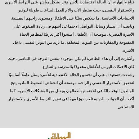
قناة «النهار»، أن الحالة الاقتصادية للأسر تؤثر بشكل مباشر على الترابط الأسرى
والاستقرار النفسى، حيث يضطر الأب والأم للعمل لساعات طويلة لتوفير
الاحتياجات الأساسية، ما ينعكس سلبًا على الأطفال ومستوى راحتهم النفسية.
وتابعت أن انتشار وسائل التواصل الاجتماعى أسهم فى زيادة الضغوط على
الأسرة المصرية، موضحة أن الأطفال أصبحوا أكثر تعرضًا لمظاهر الحياة
المفتوحة والمقارنات بين البيوت المختلفة، ما يزيد من التوتر النفسى داخل
الأسرة.
وأشارت إلى أن هذه الظاهرة لم تكن موجودة بنفس الدرجة فى الماضى، حيث
كان الاحتكاك اليومى للأطفال محدودًا بالمدرسة والشارع.
وشددت «سعيد»، على أن تحسين الحالة الاقتصادية للأسرة يمثل عاملًا أساسيًا
لتحقيق الاستقرار النفسى والراحة، موضحة أن انخفاض الضغوط المادية يتيح
للوالدين الوقت الكافى للاهتمام بأطفالهم، ويقلل من المشكلات الأسرية، كما
أكدت أن الجوانب الدينية تلعب دورًا مهمًا فى تعزيز الترابط الأسرى والاستقرار
الاجتماعى.