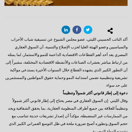
أكد النائب الحسيني الليثي، عضو مجلس الشيوخ عن تنسيقية شباب الأحزاب
والسياسيين وعضو الهيئة العليا لحزب الإصلاح والتنمية، أن السوق العقاري
المصري يعد أحد أهم القطاعات الاقتصادية الداعمة للنمو والاستثمار، لما يمثله
من ارتباط مباشر بعشرات الصناعات والأنشطة الاقتصادية المختلفة، مشيراً إلى
أن التطور الكبير الذي يشهده القطاع خلال السنوات الأخيرة يستدعي مواكبة
تشريعية وتنظيمية تضمن استدامة النمو وحماية حقوق المواطنين والمستثمرين
على حد سواء.
دعوة إلى إطار قانوني أكثر شمولاً وتنظيماً
وقال الليثي :إن السوق العقاري في مصر يحتاج إلى إطار قانوني أكثر شمولاً
وتنظيماً للعلاقة بين جميع أطراف المنظومة العقارية، بما يحقق الشفافية ويحد
من الممارسات غير المنضبطة، مؤكداً أن إصدار تشريعات حديثة تتناسب مع
حجم السوق وتطوره أصبح ضرورة ملحة في ظل التوسع العمراني الكبير الذي
تشهده الدولة المصرية.