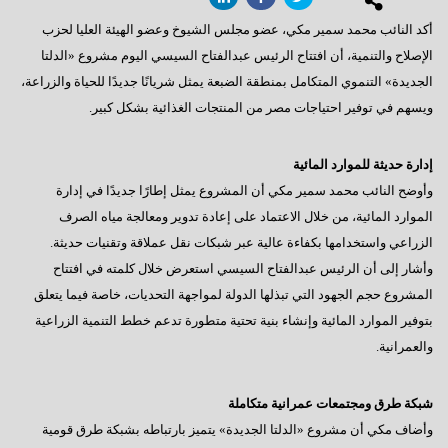
أكد النائب محمد سمير مكي، عضو مجلس الشيوخ وعضو الهيئة العليا لحزب
الإصلاح والتنمية، أن افتتاح الرئيس عبدالفتاح السيسي اليوم مشروع «الدلتا
الجديدة» التنموي المتكامل بمنطقة الضبعة يمثل شريانًا جديدًا للحياة والزراعة،
ويسهم في توفير احتياجات مصر من المنتجات الغذائية بشكل كبير.
إدارة حديثة للموارد المائية
وأوضح النائب محمد سمير مكي أن المشروع يمثل إطارًا جديدًا في إدارة
الموارد المائية، من خلال الاعتماد على إعادة تدوير ومعالجة مياه الصرف
الزراعي واستخدامها بكفاءة عالية عبر شبكات نقل عملاقة وتقنيات حديثة.
وأشار إلى أن الرئيس عبدالفتاح السيسي استعرض خلال كلمته في افتتاح
المشروع حجم الجهود التي تبذلها الدولة لمواجهة التحديات، خاصة فيما يتعلق
بتوفير الموارد المائية وإنشاء بنية تحتية متطورة تدعم خطط التنمية الزراعية
والعمرانية.
شبكة طرق ومجتمعات عمرانية متكاملة
وأضاف مكي أن مشروع «الدلتا الجديدة» يتميز بارتباطه بشبكة طرق قومية