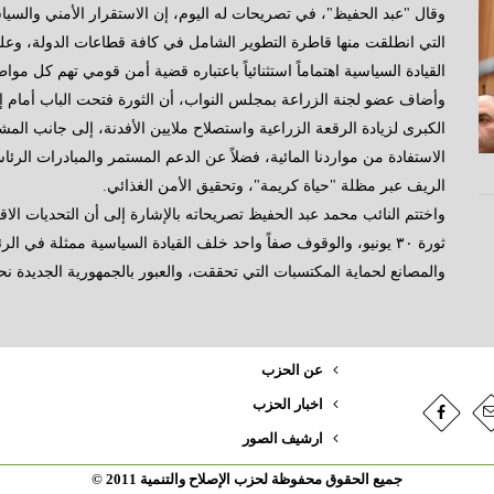
وقال "عبد الحفيظ"، في تصريحات له اليوم، إن الاستقرار الأمني والسياس
التي انطلقت منها قاطرة التطوير الشامل في كافة قطاعات الدولة، وعلى
القيادة السياسية اهتماماً استثنائياً باعتباره قضية أمن قومي تهم كل م
وأضاف عضو لجنة الزراعة بمجلس النواب، أن الثورة فتحت الباب أمام 
الكبرى لزيادة الرقعة الزراعية واستصلاح ملايين الأفدنة، إلى جانب الم
الاستفادة من مواردنا المائية، فضلاً عن الدعم المستمر والمبادرات ال
الريف عبر مظلة "حياة كريمة"، وتحقيق الأمن الغذائي.
واختتم النائب محمد عبد الحفيظ تصريحاته بالإشارة إلى أن التحديات الاق
ثورة ٣٠ يونيو، والوقوف صفاً واحد خلف القيادة السياسية ممثلة في
والمصانع لحماية المكتسبات التي تحققت، والعبور بالجمهورية الجديدة نحو ت
عن الحزب
اخبار الحزب
ارشيف الصور
جميع الحقوق محفوظة لحزب الإصلاح والتنمية 2011 ©