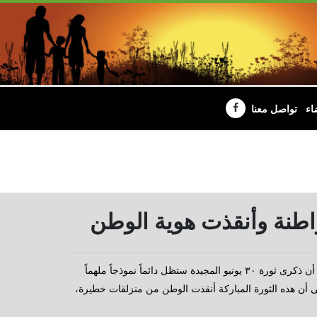
اء
تواصل معنا
أكد النائب محمد عبد الحفيظ، عضو لجنة الزراعة والري بمجلس النواب، أن ذكرى ثورة ٣٠ يونيو المجيدة ستظل دائماً نموذجاً ملهماً
ى أن هذه الثورة المباركة أنقذت الوطن من منزلقات خطيرة،