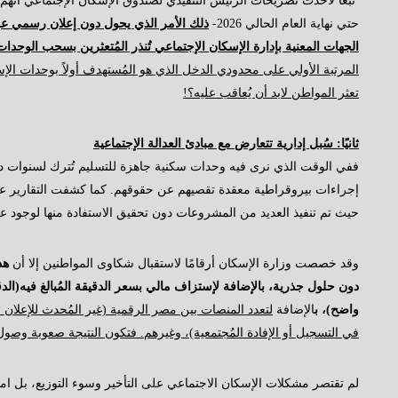
حتي نهاية العام الحالي 2026-
الجهات المعنية بإدارة الإسكان الإجتماعي تُنذر المُتعثرين بسحب الوحدا
المرتبة الأولي على محدودي الدخل الذي هو المُستهدف أولاً بوحدات الإس
تعثر المواطن لابد أن يُعاقب عليه؟!
ثانيًا: سُبل إدارية تتعارض مع مبادئ العدالة الإجتماعية
ففي الوقت الذي نرى فيه وحدات سكنية جاهزة للتسليم تُترك لسنوات 
إجراءات بيروقراطية معقدة تقصيهم عن حقوقهم. كما كشفت التقارير عن
حيث تم تنفيذ العديد من المشروعات دون تحقيق الاستفادة منها لوجود ع
وقد خصصت وزارة الإسكان أرقامًا لاستقبال شكاوى المواطنين إلا أن
هذ
واضح)، ب
الإضافة
لتعدد المنصات بين مصر الرقمية (غير المُحدث للإعلا
في التسجيل أو الإفادة المُجتمعية)، وغيرهم. فتكون النتيجة صعوبة وصو
لم تقتصر مشكلات الإسكان الاجتماعي على التأخير وسوء التوزيع، بل ا