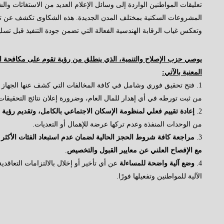
تعليقات المواطنين الواردة إلى وسائل الإعلام العديد من الاستغاثات و
المشروعات السكنية بمختلف المدن الجديدة. هذه الشكاوى تكشف عن تجا
وتعكس غياب الرقابة الهندسية الفعالة التي تضمن جودة التنفيذ قبل تسل
يوصي حزب الإصلاح والتنمية، الذي ينطلق من رؤية تقوم على مكافحة ال
المعنية بالآتي:
1. فتح تحقيق فوري وشامل في كافة المخالفات التي كشف عنها الجهاز 
من ثبت تورطه في أي إهدار للمال العام، وضرورة إعلان نتائج التحقيقات 
2.
إعادة تقييم فعلي لمنظومة الإسكان الاجتماعي بالكامل، وتقديم رؤية 
من الوحدات المنفذة وعدم تركها عرضة للإهمال أو التعديات.
3.
مراجعة كافة شروط الحجز الحالية لضمان عدم استبعاد الفئات الأكثر اح
مع الإفصاح العلني عن معايير القبول والتخصيص
.
4.
وضع آلية واضحة للمساءلة
عن أي تأخير أو إخلال بالالتزامات التعاق
الآلية للمواطنين وتفعيلها فورًا.