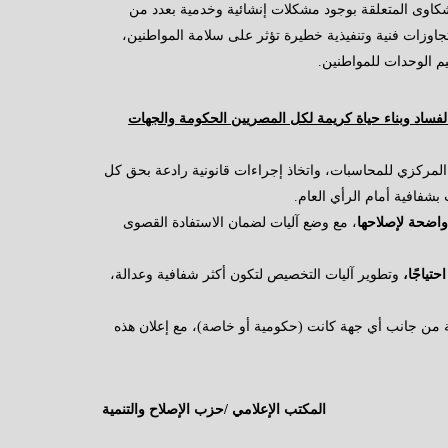
الشكاوى المتعلقة بوجود مشكلات إنشائية وخدمية بعدد من
وزات فنية وتنفيذية خطيرة تؤثر على سلامة المواطنين،
يم الوحدات للمواطنين.
فساد وبناء حياة كريمة لكل المصريين الحكومة والجهات
المركزي للمحاسبات، واتخاذ إجراءات قانونية رادعة بحق كل
بشفافية أمام الرأي العام.
واضحة لإصلاحها
، مع وضع آليات لضمان الاستفادة القصوى
تياجًا،
وتطوير آليات التخصيص لتكون أكثر شفافية وعدالة،
دية من جانب أي جهة كانت (حكومية أو خاصة)، مع إعلان هذه
المكتب الإعلامي /حزب الإصلاح والتنمية