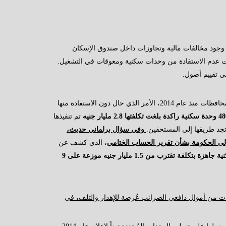
وجود مخالفات مالية وتجاوزات داخل صندوق الإسكان
 عدم الاستفادة من وحدات سكنية ومعوقات في التشغيل.
ي تقييم أصول.
لم يتم الانتهاء من تنفيذها في بعض المحافظات منذ عام 2014، الأمر الذي حال دون الاستفادة منها
تم تنفيذها
وفي سؤال برلماني حديث،
لى الحكومة بشأن تقرير الحساب الختامي
، الذي كشف عن
عدم استفادة صندوق الإسكان الاجتماعي من نحو 13 ألفًا و300 وحدة سكنية جاهزة بتكلفة تقترب من 1.5 مليار جنيه موزعة على 9
رات من أموال دافعي الضرائب عُرضة للإهدار والتلف، في