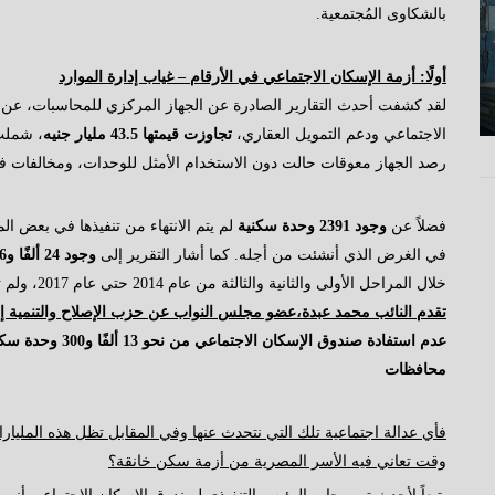
بالشكاوى المُجتمعية.
أولًا: أزمة الإسكان الاجتماعي في الأرقام – غياب إدارة الموارد
لقد كشفت أحدث التقارير الصادرة عن الجهاز المركزي للمحاسبات، عن 
الاجتماعي ودعم التمويل العقاري،
تجاوزت قيمتها 43.5 مليار جنيه
، شملت
رصد الجهاز معوقات حالت دون الاستخدام الأمثل للوحدات، ومخالفات ف
فضلاً عن
وجود 2391 وحدة سكنية
في الغرض الذي أنشئت من أجله. كما أشار التقرير إلى
وجود 24 ألفًا و486 وحدة سكنية راكدة بلغت تكلفتها 2.8 مليار جنيه
خلال المراحل الأولى والثانية والثالثة من عام 2014 حتى عام 2017، ولم تجد طريقها إلى المستحقين.
تقدم النائب محمد عبدة،عضو مجلس النواب عن حزب الإصلاح والتنمية إ
محافظات
فأي عدالة اجتماعية تلك التي نتحدث عنها وفي المقابل تظل هذه المليا
وقت تعاني فيه الأسر المصرية من أزمة سكن خانقة؟