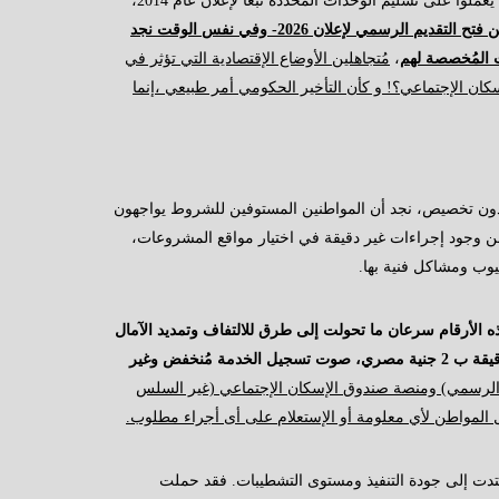
تبعاً لأحدث تصريحات الرئيس التنفيذي لصندوق الإسكان الإجتماعي أنهم يعملوا على تسليم الوحدات المُحددة تبعاً لإعلان عام 2014،
ذلك الأمر الذي يحول دون إعلان رسمي عن فتح التقديم الرسمي لإعلان 2026- وفي نفس الوقت نجد
ت المُخصصة لهم
،
مُتجاهلين الأوضاع الإقتصادية التي تؤثر في
كان الإجتماعي؟! و كأن التأخير الحكومي أمر طبيعي ،إنما
دون تخصيص، نجد أن المواطنين المستوفين للشروط يواجهون
 وجود إجراءات غير دقيقة في اختيار مواقع المشروعات،
يوب ومشاكل فنية بها.
ه الأرقام سرعان ما تحولت إلى طرق للالتفاف وتمديد الآمال
دون حلول جذرية، بالإضافة لإستزاف مالي بسعر الدقيقة المُبالغ فيه(الدقيقة ب 2 جنية مصري، صوت تسجيل الخدمة مُنخفض وغير
ن الرسمي) ومنصة صندوق الإسكان الإجتماعي (غير السلس
ل المواطن لأي معلومة أو الإستعلام على أى أجراء مطلوب.
متدت إلى جودة التنفيذ ومستوى التشطيبات. فقد حملت