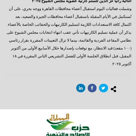
النائبة رانيا عز الدين تتسلم كارنية عضوية مجلس الشيوخ ٢٠٢٥
وشملت فعاليات اليوم استقبال أعضاء محافظات القاهرة ووجه بحري، على أن
تُستكمل في الأيام المقبلة باستقبال أعضاء محافظات الجيزة والصعيد، بعد
اكتمال كافة الاستعدادات اللازمة لتسليم الكارنيهات والحقائب الخاصة بالأعضاء.
يذكر أن عملية تسليم الكارنيهات تأتي عقب انتهاء انتخابات مجلس الشيوخ على
نظامي المقاعد الفردية والقائمة، بينما لا تزال التعيينات المقررة بقرار رئاسي
(١٠٠ مقعد) قيد الانتظار، مع توقعات بإصدارها خلال الأسابيع الأولى من أكتوبر
المقبل، قبل انطلاق الجلسة الأولى للفصل التشريعي الثاني المقررة في ١٨
أكتوبر ٢٠٢٥.