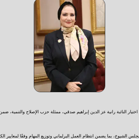
ار النائبة رانية عز الدين إبراهيم صدقي، ممثلة حزب الإصلاح والتنمية، ضمن 
لس الشيوخ، بما يضمن انتظام العمل البرلماني وتوزيع المهام وفقًا لمعايير ال