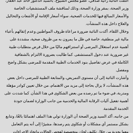
التقت النائبة رانية صدقي، عضو مجلس الشيوخ، بالسيد الدكتور خالد عبد الغفار،
وزير الصحة، بمقر وزارة الصحة، وذلك لمناقشة ملف المستشفيات الخاصة
والأسعار المبالغ فيها للخدمات الصحية، سواء أسعار الإقامة أو الأشعات والتحاليل
والعلاج داخل هذه المنشآت.
وخلال اللقاء، أكدت النائبة ضرورة مراعاة ظروف المواطنين وعدم إثقالهم بأعباء
مالية غير منطقية، خاصة في ظل ما يمرون به من ظروف صحية، مشددة على
أهمية عدم استغلال المرضى أو استنزافهم ماليًا من خلال فرض متطلبات طبية
غير ضرورية عند دخول المستشفى. كما طالبت بضرورة الالتزام بالشفافية
الكاملة في عرض تفاصيل بنود الخدمات الطبية المقدمة للمرضى بشكل واضح
ومفصل.
وأشارت النائبة إلى أن مستوى التمريض، والمتابعة الطبية للمرضى داخل بعض
هذه المنشآت، لا يزال بحاجة إلى مزيد من الاهتمام، من خلال تعيين كوادر مؤهلة
ومدربة، في ضوء ما تم رصده من بعض الشكاوى في هذا الشأن. كما شددت على
أهمية تفعيل آليات الرقابة المالية والخدمية من جانب الوزارة لضمان جودة
الخدمة المقدمة.
من جانبه، أكد السيد وزير الصحة أن الوزارة تولي هذا الملف اهتمامًا بالغًا، وتتابع
بشكل مستمر أي مشكلات أو شكاوى يتم رصدها، مشيرًا إلى أنه يتم التعامل
معها بجدية من خلال تكليف لجان متخصصة لفحص الحالات واتخاذ الإجراءات