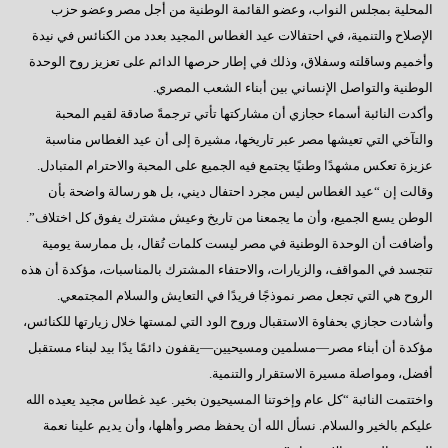
المحلية بمجلس النواب، وعضو القائمة الوطنية من أجل مصر وعضو حزب
الإصلاح والتنمية، في احتفالات عيد الغطاس المجيد بعدد من الكنائس في نيدة
وأخميم وساقلته وسفلاق، وذلك في إطار حرصها الدائم على تعزيز روح الوحدة
الوطنية والتواصل الإنساني بين أبناء الشعب المصري.
وأكدت النائبة أسماء حجازي أن مشاركتها تأتي ترجمةً صادقة لقيم المحبة
والتآخي التي تعيشها مصر عبر تاريخها، مشيرة إلى أن عيد الغطاس مناسبة
عزيزة تعكس مشهدًا وطنيًا يجتمع فيه الجميع على المحبة والاحترام المتبادل.
وقالت إن “عيد الغطاس ليس مجرد احتفال ديني، بل هو رسالة واضحة بأن
الوطن يسع الجميع، وأن ما يجمعنا من تاريخ وعيش مشترك يفوق كل اختلاف”.
وأضافت أن الوحدة الوطنية في مصر ليست كلمات تُقال، بل ممارسة يومية
تتجسد في المواقف، والزيارات، والاحتفاء المشترك بالمناسبات، مؤكدة أن هذه
الروح هي التي تجعل مصر نموذجًا فريدًا في التعايش والسلام المجتمعي.
وأشادت حجازي بحفاوة الاستقبال وروح الود التي لمستها خلال زيارتها للكنائس،
مؤكدة أن أبناء مصر—مسلمين ومسيحيين—يقفون دائمًا يدًا بيد لبناء مستقبل
أفضل، ومواصلة مسيرة الاستقرار والتنمية.
واختتمت النائبة “كل عام وإخوتنا المسيحيون بخير. عيد غطاس مجيد يعيده الله
عليكم بالخير والسلام. نسأل الله أن يحفظ مصر وأهلها، وأن يديم علينا نعمة