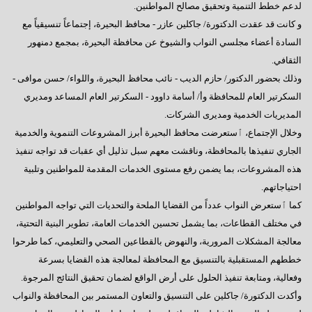
لدعم خطط التنمية وتحقيق مصالح المواطنين.
و كانت قد عقدت الدكتورة/ جاكلين عازر - محافظ البحيرة، إجتماعاً تنسيقياً مع
السادة أعضاء مجلسي النواب والشيوخ عن محافظة البحيرة، بمجمع دمنهور
الثقافي.
وذلك بحضور الدكتور/ حازم الديب - نائب محافظ البحيرة، واللواء/ حسن موافى -
السكرتير العام للمحافظة وأ/ أسامة داوود - السكرتير العام المساعد ومديري
المديريات الخدمية ومديرى الشركات.
وخلال الإجتماع، ٱستعرضت محافظ البحيرة أبرز المشروعات التنموية والخدمية
الجاري تنفيذها بالمحافظة، وناقشت معهم سبل تذليل أي عقبات قد تواجه تنفيذ
هذه المشروعات، بما يضمن رفع مستوى الخدمات المقدمة للمواطنين وتلبية
احتياجاتهم.
كما ٱستعرض النواب عدداً من القضايا الملحة والتحديات التي تواجه المواطنين
في مختلف القطاعات، بما يشمل تحسين الخدمات العامة، تطوير البنية التحتية،
معالجة المشكلات المرورية، والنهوض بالقطاعين الصحي والتعليمي، كما طرحوا
خططهم المستقبلية بالتنسيق مع المحافظة لمعالجة هذه القضايا بسرعة
وفعالية، ومتابعة تنفيذ الحلول على أرض الواقع لضمان تحقيق النتائج المرجوة.
وأكدت الدكتورة/ جاكلين على التنسيق والتعاون المستمر بين المحافظة والنواب