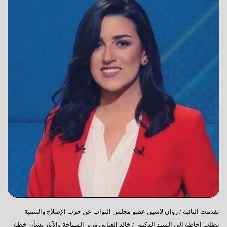
تقدمت النائبة / روان لاشين عضو مجلس النواب عن حزب الإصلاح والتنمية
بطلب إحاطة إلى السيد الدكتور / خالد العنانى وزير السياحة والآثار بشأن خطة