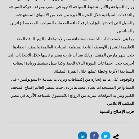
وزارة السياحة والآثار لتنشيط السياحة الآثرية في مصر، وموقف حركة السياحة
والتدفقات السياحية خلال الفترة الأخيرة من عدد من الأسواق المستهدفة،
والسبل التي إتخذتها الوزارة لرفع كفاءة الخدمات السياحية المقدمة للزائرين
والسائحين.
وما هي الاستعدادات الخاصة باستضافة مصر لإجتماعات الدور الـ ٤٨ للجنة
الاقليمية للشرق الأوسط، التابعة لمنظمة السياحة العالمية والمقرر انعقادها
خلال شهر مارس المقبل، وذلك بعد أن فازت مصر برئاسها خلال الانتخابات التى
أجريت خلال اجتماعات الدورة الـ ٤٧ للجنة. وكذا سبل تنشيط وزيادة البعثات
السياحية الآثرية وخطة عملها خلال الفترة المقبلة.
والوقوف على ما تم إنجازه من إكتشافات وبرديات بمدينة «انتينوبوليس» فى
المنيا وآخر المستجدات بشأن معبد هادريان حيث ينتظر العالم إفتتاح المتحف
الكبير وتتزايد التوقعات بمزيد من الرواج اللامسبوق للسياحة الآثرية في مصر.
المكتب الاعلامى
حزب الإصلاح والتنمية