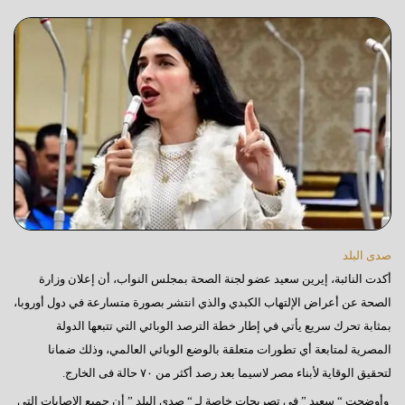
صدى البلد
أكدت النائبة، إيرين سعيد عضو لجنة الصحة بمجلس النواب، أن إعلان وزارة
الصحة عن أعراض الإلتهاب الكبدي والذي انتشر بصورة متسارعة في دول أوروبا،
بمثابة تحرك سريع يأتي في إطار خطة الترصد الوبائي التي تتبعها الدولة
المصرية لمتابعة أي تطورات متعلقة بالوضع الوبائي العالمي، وذلك ضمانا
لتحقيق الوقاية لأبناء مصر لاسيما بعد رصد أكثر من ٧٠ حالة فى الخارج.
وأوضحت “ سعيد ” فى تصريحات خاصة لـ “ صدى البلد ” أن جميع الإصابات التي