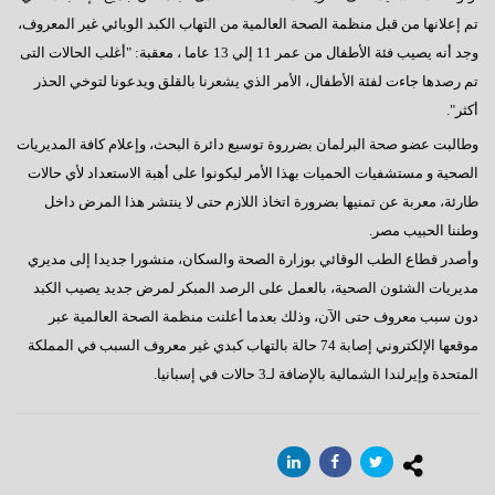
تم إعلانها من قبل منظمة الصحة العالمية من التهاب الكبد الوبائي غير المعروف،
وجد أنه يصيب فئة الأطفال من عمر 11 إلي 13 عاما ، معقبة: "أغلب الحالات التى
تم رصدها جاءت لفئة الأطفال، الأمر الذي يشعرنا بالقلق ويدعونا لتوخي الحذر
أكثر".
وطالبت عضو صحة البرلمان بضرروة توسيع دائرة البحث، وإعلام كافة المديريات
الصحية و مستشفيات الحميات بهذا الأمر ليكونوا على أهبة الاستعداد لأي حالات
طارئة، معربة عن تمنيها بضرورة اتخاذ اللازم حتى لا ينتشر هذا المرض داخل
وطننا الحبيب مصر.
وأصدر قطاع الطب الوقائي بوزارة الصحة والسكان، منشورا جديدا إلى مديري
مديريات الشئون الصحية، بالعمل على الرصد المبكر لمرض جديد يصيب الكبد
دون سبب معروف حتى الآن، وذلك بعدما أعلنت منظمة الصحة العالمية عبر
موقعها الإلكتروني إصابة 74 حالة بالتهاب كبدي غير معروف السبب في المملكة
المتحدة وإيرلندا الشمالية بالإضافة لـ3 حالات في إسبانيا.