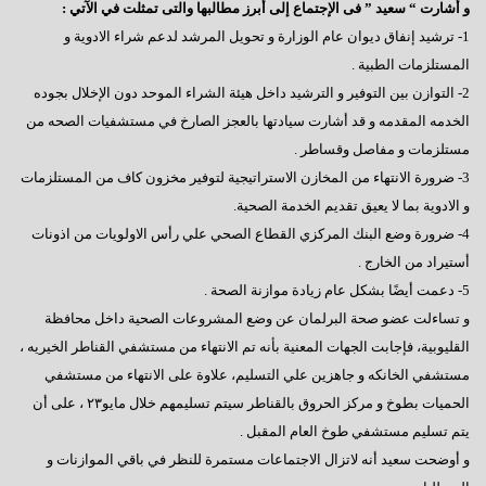
و أشارت “ سعيد ” فى الإجتماع إلى أبرز مطالبها والتى تمثلت في الآتي :
1- ترشيد إنفاق ديوان عام الوزارة و تحويل المرشد لدعم شراء الادوية و
المستلزمات الطبية .
2- التوازن بين التوفير و الترشيد داخل هيئة الشراء الموحد دون الإخلال بجوده
الخدمه المقدمه و قد أشارت سيادتها بالعجز الصارخ في مستشفيات الصحه من
مستلزمات و مفاصل وقساطر .
3- ضرورة الانتهاء من المخازن الاستراتيجية لتوفير مخزون كاف من المستلزمات
و الادوية بما لا يعيق تقديم الخدمة الصحية.
4- ضرورة وضع البنك المركزي القطاع الصحي علي رأس الاولويات من اذونات
أستيراد من الخارج .
5- دعمت أيضًا بشكل عام زيادة موازنة الصحة .
و تساءلت عضو صحة البرلمان عن وضع المشروعات الصحية داخل محافظة
القليوبية، فإجابت الجهات المعنية بأنه تم الانتهاء من مستشفي القناطر الخيريه ،
مستشفي الخانكه و جاهزين علي التسليم، علاوة على الانتهاء من مستشفي
الحميات بطوخ و مركز الحروق بالقناطر سيتم تسليمهم خلال مايو٢٣ ، على أن
يتم تسليم مستشفي طوخ العام المقبل .
و أوضحت سعيد أنه لاتزال الاجتماعات مستمرة للنظر في باقي الموازنات و