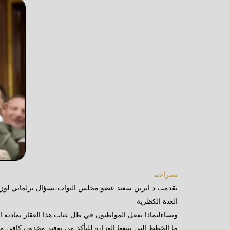
بصراحة
تقدمت د.ايرين سعيد عضو مجلس النواب،بسؤال برلماني لوزير 
الغدة الكظرية
وتساءلتماذا يفعل المواطنون في ظل غياب هذا العقار بمادته الف
ما الخطط التي تتبعها الوزارة للتأكد من توفير مخزون كافي من