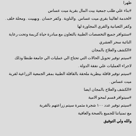
ظهرا
#بناء علي طلب جمعية بيت المال بقرية ميت عساس
#لخدمة اهالينا بقري ميت عساس . والناوية . وكفر حسان . وبهبيت . ومحلة خلف .
وكفر الثعبانية والقري المجاورة لها
#ستتوافر جميع التخصصات الطبية بالتعاون مع مبادرة حياة كريمة وتحت رعاية
النائبة سحر العشري
#الكشف والعلاج بالمجان
#سيتم توفير تحويل الحالات التي تحتاج الي عمليات الي جامعة طنطا وذلك
لاجراء العمليات علي نفقة الدولة .
#سيتم توفير قافلة بيطرية ملحقة بالقافلة الطبية بمقر الجمعية الزراعية لقرية
ميت عساس .
#الكشف والعلاج بالمجان ايضا
#سيتوافر قسم لمحو الامية
#سيتم توفير عدد ١٠٠ شجرة مثمرة سيتم زراعتهم بالقرية
مع تمنياتنا للجميع بالصحة والعافية
والله ولي التوفيق