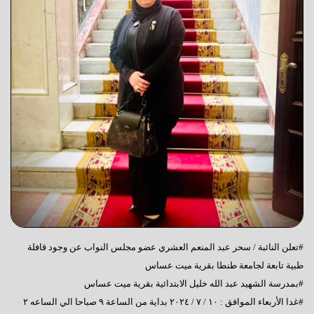
#تعلن النائبة / سحر عبد المنعم العشري عضو مجلس النواب عن وجود قافلة
طبية تابعة لجامعة طنطا بقرية ميت عساس
#بمدرسة الشهيد عبد الله خليل الابتدائية بقرية ميت عساس
#غدا الأربعاء الموافق : ١٠ / ٧ / ٢٠٢٤ بداية من الساعة ٩ صباحا الي الساعه ٢