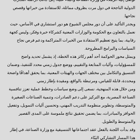
الدولية الناجحة في دول مرت بظروف مماثلة، للاستفادة من خبراتها وقصص
نجاحها.
ويجدر التأكيد على أن دور مجلس الشيوخ هو دور استشاري في الأساس، حيث
نعمل بالتعاون مع الحكومة والوزارات المعنية كشركاء خبرة وفكر، وليس كجهة
رقابية، بما يتيح تعظيم الاستفادة من الخبرات المتراكمة ودعم فرص نجاح
السياسات والبرامج المطروحة.
ويمثل محور الحوكمة أحد أهم ركائز هذه الخطة، إذ يشمل تحديد واضح
للمسؤوليات، وآليات المتابعة والتقييم، ووضع جدول زمني محدد للتنفيذ، وضمان
التنسيق والتكامل بين مختلف الجهات والهيئات المعنية، بما يحقق أهدافًا واضحة
ومحددة، قابلة للقياس، ومرتبطة بالواقع، ومقيدة بإطار زمني.
ومن خلال هذه المنهجية، نسعى إلى وضع سياسات وخطط عملية تعزز تنافسية
الصناعة المصرية، مع التركيز على دعم الصادرات، وتنمية الصناعات الصغيرة
والمتوسطة، وتطوير منظومة التدريب المهني، وتحسين آليات التمويل، وتفعيل
الحوافز والمبادرات، بما يضمن تحقيق نتائج ملموسة على المدى القصير
والمتوسط والطويل.
وقد بدأت اللجنة بالفعل عقد اجتماعاتها التنسيقية مع وزارة الصناعة، في إطار
هذا المسار التشاركي البنّاء.