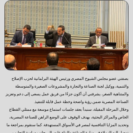
بصفتي عضو مجلس الشيوخ المصري ورئيس الهيئة البرلمانية لحزب الإصلاح
والتنمية، ووكيل لجنة الصناعة والتجارة والمشروعات الصغيرة والمتوسطة
والمتناهية الصغر، يشرفني أن أكون جزءًا من فريق عمل يسعى إلى دعم وتعزيز
الصناعة المصرية ضمن رؤية واضحة وخطة عمل قابلة للتنفيذ.
وخلال المرحلة المقبلة، سنبدأ بعقد جلسات استماع موسعة مع ممثلي القطاع
الخاص والمراكز البحثية، بهدف الوقوف على الوضع الراهن للصناعة المصرية،
وتحديد المزايا التنافسية لمصر في الأسواق المستهدفة. كما سنقوم بمراجعة ما
توصل إليه الزملاء في وزارة الصناعة والبناء عليه، إلى جانب دراسة التجارب