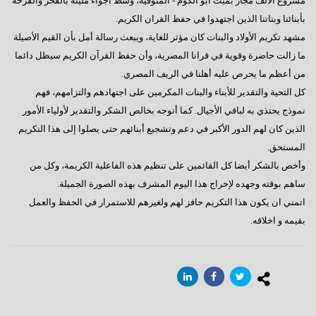
مشروع الألف مجاز بميت ابو الكوم - المنوفية، وسط أجواء مليئة بالفخر والفرحة
بأبنائنا وبناتنا الذين اجتهدوا في حفظ القران الكريم.
مشهد تكريم الأولاد والبنات كان مؤثر للغاية، ويبعث رسالة أمل بأن القيم الأصيلة
ما زالت حاضرة وقوية في قرانا المصرية، وأن حفظ القرآن الكريم سيظل دائما
من أعظم ما يحرص عليه أهلنا في الريف المصري.
كل التحية والتقدير للأبناء والبنات المكرمين على اجتهادهم والتزامهم، فهم
نموذج يحتذي به لباقي الأجيال. كما أتوجه بخالص الشكر والتقدير لأولياء الأمور
الذين كان لهم الدور الأكبر في دعم وتشجيع أبنائهم حتى يصلوا إلى هذا التكريم
المستحق.
وأخص بالشكر أيضا كل القائمين على تنظيم هذه الفاعلية الكريمة، وكل من
ساهم بوقته وجهده لإخراج هذا اليوم المشرف بهذه الصورة الجميلة.
اتمني ان يكون هذا التكريم حافز لهم ولغيرهم للاستمرار في الحفظ والعمل
بقيمه و اخلاقه.