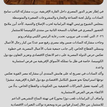
في إطار تعزيز الدور المصري داخل القارة الإفريقية، برزت مشاركة النائب سامح
السادات، وكيل لجنة الصناعة والتجارة والمشروعات الصغيرة والمتوسطة
بمجلس الشيوخ ورئيس الهيئة البرلمانية لحزب الإصلاح والتنمية، كأحد أبرز ملامح
الحضور المصري في فعاليات النسخة الثانية من منتدى الكوميسا للاستثمار
٢٠٢٦، التي عُقدت في نيروبي، تحت رعاية الرئيس الكيني ويليام روتو.
وجاءت مشاركة السادات ضمن وفد مصري رفيع ضم عددًا من كبار رجال الأعمال
وممثلي القطاع الخاص، إلى جانب جمعية شباب الأعمال المصرية، في خطوة
تعكس حرص الدولة المصرية على دعم الانفتاح الاقتصادي وتعزيز التعاون مع دول
الكوميسا، خاصة في ظل ما تمتلكه الأسواق الإفريقية من فرص استثمارية
واعدة.
وأكد السادات في تصريح له على هامش المنتدى أن مشاركة مصر القوية تعكس
توجهًا استراتيجيًا نحو تعميق التكامل الاقتصادي مع دول القارة الإفريقية، مشيرًا
إلى أهمية تفعيل الشراكات الحقيقية بين الحكومات والقطاع الخاص، بدلًا من
الاكتفاء بعرض الفرص الاستثمارية.
وأضاف أن البرلمانات تلعب دورًا محوريًا في تهيئة المناخ التشريعي الداعم
للاستثمار، من خلال إصدار قوانين مرنة ومحفزة تواكب التغيرات الاقتصادية