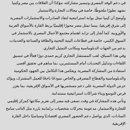
في دعم الوفد المصري وتيسير مشاركته، مؤكدًا أن العلاقات بين مصر وكينيا
تشهد تطورًا ملحوظًا، خاصة في مجالات التجارة والاستثمار.
وأوضح أن كينيا تمثل بوابة استراتيجية لنفاذ الصادرات والاستثمارات المصرية
إلى شرق إفريقيا، بينما تمثل مصر محورًا إقليميًا يربط القارة بالأسواق العربية
والأوروبية. كما أشار إلى تزايد اهتمام مجتمع الأعمال المصري بالاستثمار في
السوق الكيني، خاصة في قطاعات البنية التحتية والطاقة والصناعة والخدمات،
بدعم من الجهات الدبلوماسية ومكاتب التمثيل التجاري.
وفي هذا السياق، لعب المستشار التجاري كريم حمدي دورًا فعالًا في تنسيق
اللقاءات وتذليل التحديات أمام المستثمرين، بما ساهم في تحقيق أقصى
استفادة من المشاركة المصرية. ويعكس هذا التكامل بين الجهود الحكومية
والدبلوماسية والقطاع المصرفي والخاص نموذجًا ناجحًا للعمل المشترك، ويؤكد
حرص الدولة المصرية على دعم مستثمريها في الأسواق الإفريقية، بما يعزز
فرص التوسع وبناء شراكات استراتيجية مستدامة.
وتأتي هذه المشاركة في وقت تسعى فيه مصر إلى تعزيز مكانتها كمركز إقليمي
للتجارة والاستثمار، مدعومة بتحركات شخصيات برلمانية بارزة مثل النائب سامح
السادات، الذي يواصل دعم الحضور المصري اقتصاديًا وسياسيًا داخل القارة
الإفريقية.