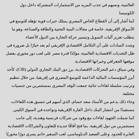
العالمية، وتسهم في جذب المزيد من الاستثمارات المشتركة داخل دول
الكوميسا.
كما أشار إلى أن القطاع الخاص المصري يمتلك خبرات قوية تؤهله للتوسع في
الأسواق الإفريقية، خاصة في مجالات البنية التحتية والطاقة والصناعة، وهو ما
يتطلب تعزيز آليات التمويل وتيسير حركة التجارة بين الدول الأعضاء.
وشدد السادات على أن التكامل الاقتصادي الإفريقي لم يعد خيارًا بل ضرورة في
ظل التحديات الاقتصادية العالمية، مؤكدًا قدرة مصر على لعب دور محوري بفضل
موقعها الجغرافي وخبراتها الاقتصادية.
وفي سياق دعم التحركات الاقتصادية، برز دور البنك التجاري الدولي (CIB)، كأحد
أبرز المؤسسات المالية الداعمة للتوسع المصري في إفريقيا، من خلال تنظيم
وترتيب سلسلة لقاءات ثنائية جمعت الوفد المصري بمستثمرين من جنسيات
مختلفة.
وجاء ذلك بدعم من الأستاذ سعد حسام، الذي أسهم في تنسيق هذه اللقاءات،
مستفيدًا من انتشار البنك داخل القارة الإفريقية وتواجده في السوق الكيني.
كما شملت الجهود لقاءات مع وفود من شركات فرنسية وهندية، إلى جانب
مستثمرين من دول إفريقية، بما فتح آفاقًا جديدة للتعاون والشراكات الاقتصادية
العابرة للحدود. وعلى الصعيد الدبلوماسي، لعب السفير حاتم يسري دورًا محوريًا