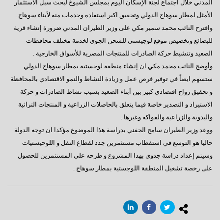
المدني خلال اجتماع لجنة الإسكان اليوم بمجلس الشيوخ لبحث سبل الاستثمار
الأمثل لمطار سوهاج الدولي وتحقيق اكبر استفادة وخدمات منه لأبناء سوهاج .
‎واقترح النائب محمد سمير مكي على وزير الطيران المدني ضرورة إنشاء قرية
للبضائع وتخصيص موقع لوجيستي للشحن الجوي لخدمة مختلف محافظات
الصعيد وتنشيط حركة الصادرات للمنتجات المصرية للأسواق الخارجية .
‎وأوضح النائب محمد مكي ان إنشاء منطقة لوجستية بمطار سوهاج الدولي
ستسهم ايضاً في توفير فرص عمل و زيادة النشاط والنمو الاقتصادي بالمحافظة
و تحقيق رواج اقتصادي كبير بين أبناء الصعيد بسبب نشاط الصادرات و حركة
الاستيراد و التصدير خاصة فيما يتعلق بالحاصلات الزراعية و المنتجات التراثية
واليدوية والزراعية والفواكه وغيرها .
‎ووعد وزير الطيران سامح الحفني بدراسة هذا الموضوع مؤكدا ان توجه الدولة
حاليا هو التوسع في استقطاب مستثمرين جدد لقطاع النقل و اللوحيستيات
وسيتم إعداد دراسة جدوى بهذا المشروع و طرحه على المستثمرين للحصول
على رخصة تشغيل المنطقة اللوجستية بمطار سوهاج .