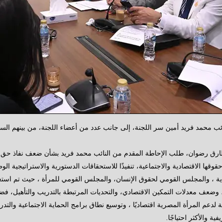
نائب محمد فريد أمين سر اللجنة، إلى جانب عدد من أعضاء اللجنة، من بينهم الس
طارق رضوان، طلب الإحاطة المقدم من النائب محمد فريد بشأن ضعف نفاذ حق
 الاقتصادية والاجتماعية، تنفيذًا للاستحقاقات الدستورية والاستراتيجية الوطنية
دية ، والمجلس القومي لحقوق الإنسان، والمجلس القومي للمرأة ، حيث تم است
عف معدلات التمكين الاقتصادي، والتحديات المرتبطة بالتدريب والتأهيل، فضلً
لدعم المرأة المصرية اقتصاديًا ، وتوسيع نطاق برامج الحماية الاجتماعية والتد
 والأكثر احتياجًا.