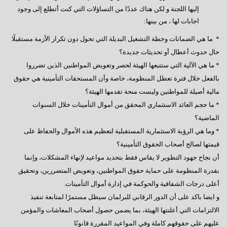
إليها اللجنة و لكن هناك عددًا من التساؤلات التي كنت أتطلع إلى وجود
اجابات لها ، من بينها:
* ⁠ ما هي الضمانات وخطة التشغيل البديلة التي تحول دون تكرار الأزمة مستقبلًا
حال حدوث أعطال أو تحديثات جديدة؟
* ما هي الآلية التي ستتبعها الهيئة لحصر وتعويض المواطنين الذين تضرروا
بالفعل خلال فترة تعطل المنظومة، خاصة وأن المستحقات التأمينية هي حقوق
مالية أصيلة للمواطنين وليست منحة تقدمها الهيئة؟
* ما حجم العائد الاستثماري المحقق من أموال التأمينات خلال السنوات
الماضية؟
* ⁠وما هي الرؤية الاستثمارية المستقبلية لتعظيم هذه الأموال والحفاظ على
قيمتها لصالح أصحاب الحقوق التأمينية؟
أن نجاح جهود التطوير لا يقاس فقط بتحديد مواعيد لإنهاء المشكلات، وإنما
بقدرة المنظومة على حماية حقوق المواطنين، وتعويض المتضررين، وتحقيق
أعلى درجات الشفافية والحوكمة في إدارة أموال التأمينات.
و ايضا باكد على أن الدور الرقابي للبرلمان سيظل مستمرًا لمتابعة تنفيذ
الالتزامات التي أعلنتها الهيئة، بما يضمن حصول أصحاب المعاشات والمؤمن
عليهم على حقوقهم كاملة وفي المواعيد المقررة قانونًا