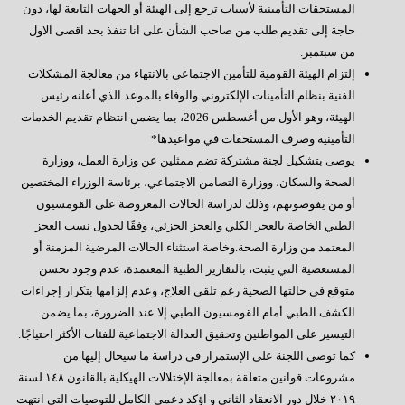
المستحقات التأمينية لأسباب ترجع إلى الهيئة أو الجهات التابعة لها، دون
حاجة إلى تقديم طلب من صاحب الشأن على انا تنفذ بحد اقصى الاول
من سبتمبر.
إلتزام الهيئة القومية للتأمين الاجتماعي بالانتهاء من معالجة المشكلات
الفنية بنظام التأمينات الإلكتروني والوفاء بالموعد الذي أعلنه رئيس
الهيئة، وهو الأول من أغسطس 2026، بما يضمن انتظام تقديم الخدمات
التأمينية وصرف المستحقات في مواعيدها*
يوصى بتشكيل لجنة مشتركة تضم ممثلين عن وزارة العمل، ووزارة
الصحة والسكان، ووزارة التضامن الاجتماعي، برئاسة الوزراء المختصين
أو من يفوضونهم، وذلك لدراسة الحالات المعروضة على القومسيون
الطبي الخاصة بالعجز الكلي والعجز الجزئي، وفقًا لجدول نسب العجز
المعتمد من وزارة الصحة.وخاصة استثناء الحالات المرضية المزمنة أو
المستعصية التي يثبت، بالتقارير الطبية المعتمدة، عدم وجود تحسن
متوقع في حالتها الصحية رغم تلقي العلاج، وعدم إلزامها بتكرار إجراءات
الكشف الطبي أمام القومسيون الطبي إلا عند الضرورة، بما يضمن
التيسير على المواطنين وتحقيق العدالة الاجتماعية للفئات الأكثر احتياجًا.
كما توصى اللجنة على الإستمرار فى دراسة ما سيحال إليها من
مشروعات قوانين متعلقة بمعالجة الإختلالات الهيكلية بالقانون ١٤٨ لسنة
٢٠١٩ خلال دور الانعقاد الثانى و اؤكد دعمي الكامل للتوصيات التي انتهت