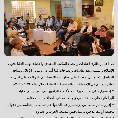
فى اجتماع طارئ لقيادات وأعضاء المكتب التنفيذي وأعضاء الهيئة العليا لحزب
الإصلاح والتنمية وبعد نقاشات وإيضاحات لما أثير فى وسائل الإعلام ومواقع
التواصل الإجتماعى مؤخرا على لسان أحد الأعضاء تم الموافقة على الآتى :-
١-إقرار ما تم في الإجتماعات والمؤتمرات السابقة خلال عام ٢٠٢٤-٢٠٢٥م
٢-إستمرار تلقى طلبات ورغبات الأعضاء الراغبين في الترشح للإنتخابات
البرلمانية على مقاعد الفردى والقائمة في المحافظات المختلفة.
٣-إقرار ما تم سابقا من إلإستمرار فى الدخول في تحالفات إنتخابية سواء قوائم
مجمعة أو مقاعد فردية بما يحقق مصلحة الحزب وأعضاؤه .