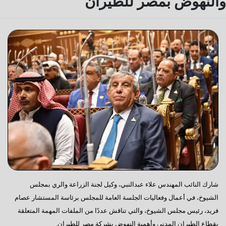
والنهوض بمصر للطيران
شارك النائب المهندس علاء عبدالنبي، وكيل لجنة الزراعة والري بمجلس
الشيوخ، في أعمال وفعاليات الجلسة العامة للمجلس برئاسة المستشار عصام
فريد، رئيس مجلس الشيوخ، والتي تناقش عددًا من الملفات المهمة المتعلقة
بقطاع الطيران المدني وأهمية النهوض بشركة مصر للطيران.