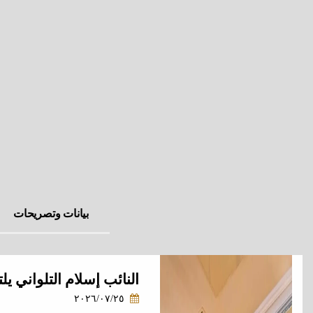
بيانات وتصريحات
النائب إسلام التلواني 
٢٠٢٦/٠٧/٢٥