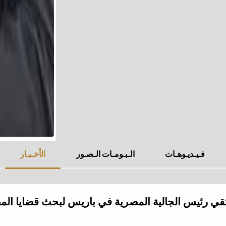
فـيـديـوهـات
الـبـومـات الـصـور
الأخـبـار
يلتقي رئيس الجالية المصرية في باريس لبحث قضايا الم