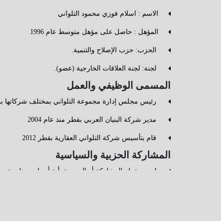
الاسم : اسلام فوزي محمود التلواني
المؤهل : حاصل على مؤهل متوسط عام 1996
⁠ الحزب: حزب الإصلاح والتنمية.
⁠ لجنة: لجنة العلاقات الخارجية (عضو).
المسمى الوظيفي والعمل
⁠ رئيس مجلس إدارة مجموعة التلواني بمختلف شركاتها ب
⁠ مدير شركة البنيان العربي بقطر منذ عام 2004
⁠ قام بتأسيس شركة التلواني العقارية بقطر 2012
المشاركة الحزبية والسياسية
⁠ لم يسبق له المشاركة أو العضوية بأية أحزاب سياسية
العمل الأهلي
⁠ صاحب مؤسسة التلواني لتنمية المجتمع المشهرة برقم 2177 لعام 2021