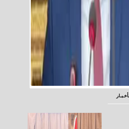
أخـبـار