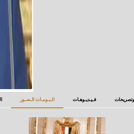
 وتصريحات
فـيـديـوهـات
الـبـومـات الـصـور
ال