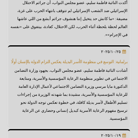
أكدت النائبة فاطمة سليم، عضو مجلس النواب، أن جرائم الاحتلال
الإسرائيلي ضد الشعب الإسرائيلي لم تتوقف بانتهاء الحرب على غزة،
مضيفة: «ما كانش حد يتخيل إننا هنشوف جرائم أبشع من اللي عاشها
العالم لحظة بلحظة أثناء الحرب، لكن الاحتلال، كعادة، بيتفوق على «نفسه
في الإجرام»».
٢٠٢٥/١٠/٢٥
برلمانية: التوسع في منظومة الأسر البديلة يعكس التزام الدولة بالإنسان أولًا
أشادت النائبة فاطمة سليم، عضو مجلس النواب، بجهود وزارة التضامن
الاجتماعي في تطوير منظومة الرعاية المؤسسية والأسرية، ومتابعة
الدكتورة مايا مرسي وزيرة التضامن الاجتماعي لأعمال الإدارة العامة
للرعاية المؤسسية والأسرية، مشيدة بما شهدته الوزيرة من إجراءات
تسليم الأطفال لأسر بديلة كافلة، في خطوة تعكس توجه الدولة نحو
ترسيخ مفهوم الرعاية الأسرية كبديل إنساني وحضاري عن الرعاية
المؤسسية.
٢٠٢٥/١٠/١٩