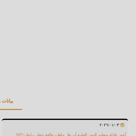
بيانات
٢٠٢٦/٠١/٠٣
أجور عادلة وتنظيم المهن الطبية أبرزها.. ملفات عالقة تنتظر برلمان 2025