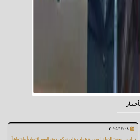
أخـبـار
٢٠٢٥/١٢/٠٨
د. إيرين سعيد: الدولة المصرية عملت على تمكين ذوي الهمم إقتصادياً وإجتماعياً