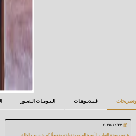
 وتصريحات
فـيـديـوهـات
الـبـومـات الـصـور
ال
٢٠٢٥/١٢/٢٣
عضو بـصحة النواب: الأسرة المصرية تواجه ضغوطًا كبيرة بسبب الحالة