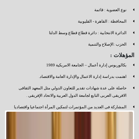
نوع العضوية : قائمة
المحافظة : القاهرة - القليوبية
الدائرة الانتخابية : دائرة قطاع قطاع وسط الدلتا
الحزب :الإصلاح والتنمية
المؤهلات :
بكالوريوس إدارة أعمال – الجامعة الامريكية 1989
اهتمت بدراسة إدارة الاعمال والإدارة العامة والاقتصاد.
حاصلة على عدة شهادات تقدير للتعاون الدولي مثل المعهد الثقافى
الافريقى العربى التابع لجامعة الدول العربية والاتحاد الإفريقى .
المشاركة فى العديد من المؤتمرات لتمكين المرأة اجتماعيا واقتصاديا
وسياسيا والشمول المالى ونبذ العنف ونشر الوعي .
المشاركة في وضع الإستراتيجيات الخاصة بالتنمية المستدامة .
المشاركة فى العديد من المنتديات المحلية والخارجية لمكافحة الإرهاب