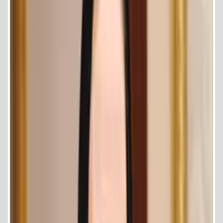
لصاحبات الاعمال والمهن برعاية الاتحاد الافريقى ووزارة الاستثمار عن
تمكين المراة ودورها في التنمية المستدامة ومواجهة مخاطر الاستثمار
واهمية غرس حب الوطن في الاجيال القادمة.
المشاركة فى الاحتفال بيوم المراة العالمى بدعوة من رئاسة الجمهورية
ووزارة التضامن وبحضور السيد رئيس الجمهورية .
المشاركة فى حملات لنبذ العنف ضد المراة وتجريم الختان .
المشاركة فى ادارة المنتدى العربى الافريقى لمواجهة الارهاب والتطرف
بالفكر والثقافة والمنعقد في ابريل هام 2018 وبحضور ممثلى عدد 20 دولة
عربية وافريقية .
تكريم امهات شهداء القوات المسلحة والشرطة بالقاهرة والمنوفية والصعيد
تنظيم قوافل طبية بعدة محافظات وبحلايب وشلاتين.
المشاركة فى العديد من الفاعليات الشعبية لترسيخ الوحدة الوطنية بين
أبناء الوطن ضمن التنظيمات التي تقوم بها القوات المسلحة