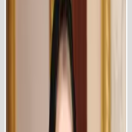
دولة على مستوى العالم
رئيس لجنة الاستثمار وريادة الاعمال للاتحاد الدولى لرائدات الاعمال
المحترفات
عضو حزب الإصلاح والتنمية عام 2025
الخبرات العلمية :
عمل دورات لتأهيل الدبلوماسسين للشباب للعمل فى السلك الدبلوماسى
بوزارة الخارجية .
عمل دورات لتاخيل الباحثين في مجال السياسة الخارجية وادراة الازمات
المشاركة و متحدث رئيسى بمؤتمر التنمية المستدامة للتعاون المشترك
والاستثمار في فبراير عام 2021
عضو ضمن اللجنة المشكلة لصياغة التوصيات بمنتدى دكار بالسنغال
ومتحدث بحضور ممثلى 28 دولة عربية وافريقية تحت رعاية رئيس دولة
السنغال وبحضور رئيس البرلمان السنغالى ووزارء من دول افريقياوكيفية
مواجهة جائحة كوفيد 19 العالمية .
متحدثة رئيسى للمؤتمر الاقليمى الافريقى في التاسع من أكتوبر عام 2019