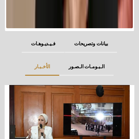
بيانات وتصريحات
فـيـديـوهـات
الـبـومـات الـصـور
الأخـبـار