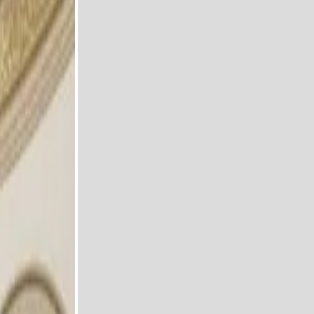
ا – تونس.
صص.