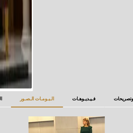
 وتصريحات
فـيـديـوهـات
الـبـومـات الـصـور
ال