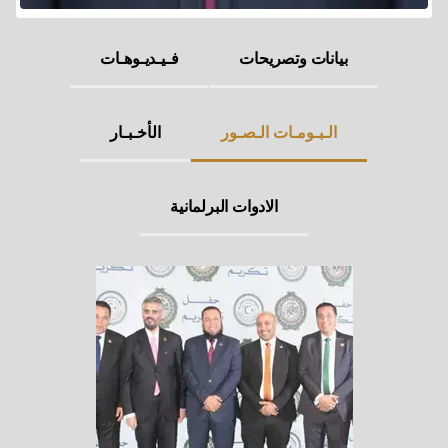
بيانات وتصريحات
فـيـديـوهـات
الـبـومـات الـصـور
الأخـبـار
الادوات البرلمانية