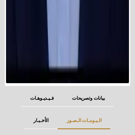
بيانات وتصريحات
فـيـديـوهـات
الـبـومـات الـصـور
الأخـبـار