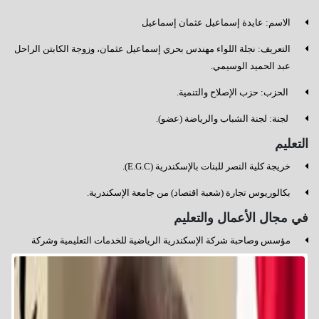
الاسم: عايدة إسماعيل عثمان إسماعيل
التعريف: نجلة اللواء مهندس بحري إسماعيل عثمان، وزوجة الكابتن الراحل
عبد الحميد الوسيمي.
⁠ الحزب: حزب الإصلاح والتنمية.
⁠ لجنة: لجنة الشباب والرياضة (عضو).
التعليم
خريجة كلية النصر للبنات بالإسكندرية (E.G.C).
بكالوريوس تجارة (شعبة اقتصاد) من جامعة الإسكندرية.
في مجال الأعمال والتعليم
مؤسس وصاحبة شركة الإسكندرية الرياضية للخدمات التعليمية وشركة
بايونيرز جينريشن.
الممثل القانوني لمجموعة مدارس دولية (بايونيرز الأمريكية، نيو بايونيرز
البريطانية، الأميرات الدولية، بايونيرز الأوليمبية، والسليمانية الدولية
بالجيزة).