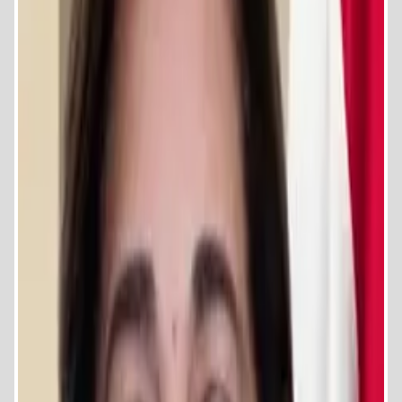
للناشئات.
ألعاب القوى: بطلة مصر في الوثب العالي والطويل تحت 15 و18 سنة.
المجال التدريبي
حاصلة على الشهادة الدولية (المستوى الأول).
قادت فريق نادي سموحة والمركز الثالث للدوري الممتاز سيدات.
قادت نادي دلفي لبطولة الجمهورية لثلاث سنوات متتالية (تحت 18 سنة)
والمركز الثالث للدوري الممتاز سيدات.
للتواصل :