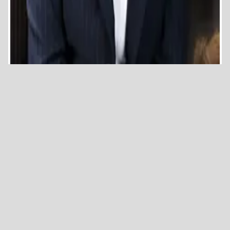
فـيـديـوهـات
الـبـومـات الـصـور
الأخـبـار