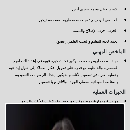
الاسم: حنان محمد صبري أمين
المسمى الوظيفي: مهندسة معمارية - مصممة ديكور
⁠ الحزب: حزب الإصلاح والتنمية.
⁠ لجنة: لجنة التعليم والبحث العلمي (عضو).
الملخص المهني
مهندسة معمارية ومصممة ديكور تمتلك خبرة قوية في إعداد التصاميم
المعمارية والداخلية، مع قدرة على تحويل أفكار العملاء إلى حلول إبداعية
وعملية. خبرة في تصميم الأثاث والديكور، إعداد الرسومات التنفيذية،
والمتابعة الميدانية لضمان الجودة والالتزام بالتصميم.
الخبرات العملية
مهندسة معمارية / مصممة ديكور - شركة ملاكايت للأثاث والديكور:
مدير عام الشركة والمالكة لها.
التعليم
بكالوريوس الهندسة المعمارية - جامعة عين شمس.