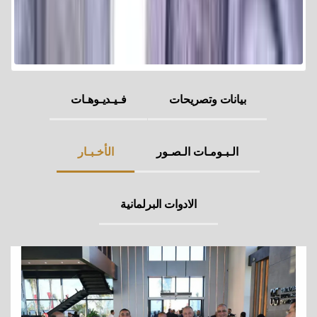
بيانات وتصريحات
فـيـديـوهـات
الـبـومـات الـصـور
الأخـبـار
الادوات البرلمانية