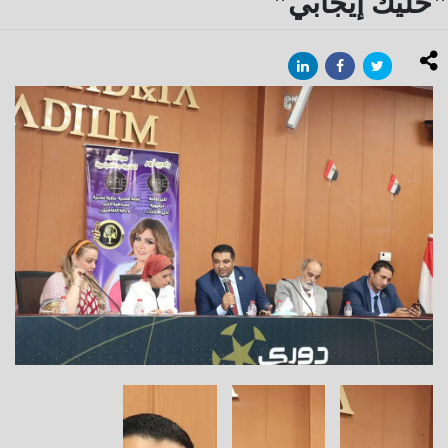
"خليك إيجابي"