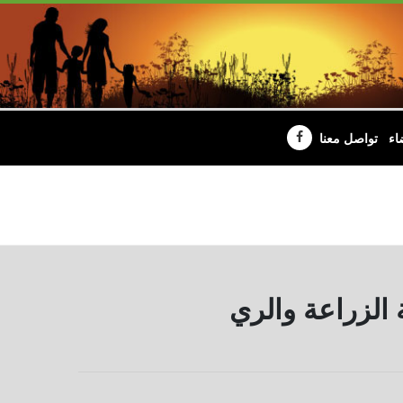
اء
تواصل معنا
 الزراعة والري