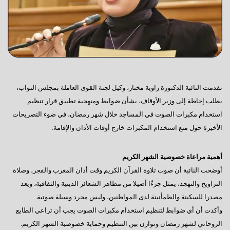
تقدمت النائبة الدكتورة راوية مختار، وكيل لجنة القوى العاملة بمجلس النواب،
بطلب إحاطة إلى وزير الأوقاف، بشأن ضوابط ومنهجية تطبيق قرار تنظيم
استخدام مكبرات الصوت في المساجد خلال شهر رمضان، في ضوء التصريحات
الأخيرة حول منع استخدام المكبرات خارج أوقات الأذان والإقامة.
أهمية مراعاة خصوصية الشهر الكريم
أوضحت النائبة أن صوت تلاوة القرآن الكريم وقت أذان المغرب والفجر، وصلاة
التراويح والتهجد، يمثل جزءًا أصيلا من مظاهر الشعائر الدينية والثقافية، ويعد
مصدرا للسكينة والطمأنينة لدى المواطنين، وليس مجرد وسيلة صوتية.
وأكدت أن أي ضوابط لتنظيم استخدام مكبرات الصوت يجب أن تراعي الطابع
الروحاني لشهر رمضان وتوازن بين التنظيم وحماية خصوصية الشهر الكريم.