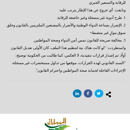
للرقابة والتسعير الجبري.
وتابعت: أي خروج عن هذا الإطار يترتب عليه:
1. طرح أدوية غير مسجلة وغير خاضعة للرقابة.
2. الإضرار بصناعة الدواء الوطنية والأضرار بالمصنعين الملتزمين بالقانون وخلق
سوق موازٍ غير منضبط•
3. مخالفة صريحة للقانون تمس أمن الدواء وصحة المواطنين.
واستطردت: "لو كانت هناك نية لتنظيم هذا الملف، كان الأَولى تعديل القانون
أولًا، ثم إصدار قرارات تنفيذية، لا العكس، كما طالبت من الحكومة توضيح:
"السند القانوني لهذه القرارات، موقفها من تداول مستحضرات غير مسجلة،
الإجراءات العاجلة لحماية صحة المواطنين واحترام القانون".