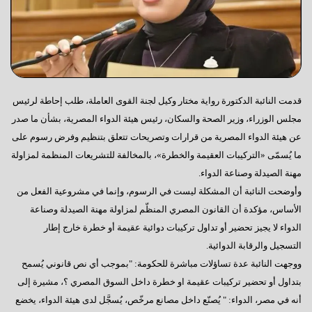
قدمت النائبة الدكتورة رواية مختار وكيل لجنة القوى العاملة، طلب إحاطة لرئيس
مجلس الوزراء، وزير الصحة والسكان، رئيس هيئة الدواء المصرية، بشأن ما صدر
عن هيئة الدواء المصرية من قرارات وتصريحات تتعلق بتنظيم وفرض رسوم على
ما يُسمّى «التركيبات العقيمة والخطرة»، بالمخالفة للتشريعات المنظمة لمزاولة
مهنة الصيدلة وصناعة الدواء.
وأوضحت النائبة أن المشكلة ليست في الرسوم، وإنما في مشروعية الفعل من
الأساس، مؤكدة أن القانون المصري المنظّم لمزاولة مهنة الصيدلة وصناعة
الدواء لا يجيز تحضير أو تداول تركيبات دوائية عقيمة أو خطرة خارج إطار
التسجيل والرقابة الدوائية.
ووجهت النائبة عدة تساؤلات مباشرة للحكومة: "بموجب أي نص قانوني يُسمح
بتداول أو تحضير تركيبات عقيمة او خطرة داخل السوق المصري ؟، مشيرة إلى
أنه في مصر، الدواء: " يُصنّع داخل مصانع مرخّص، يُسجَّل لدى هيئة الدواء، يخضع