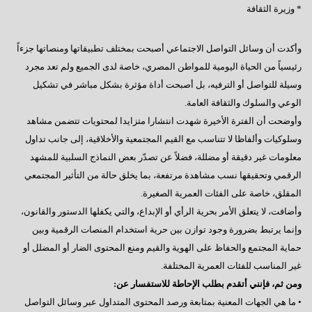
* ⁠وزيرة الثقافة
وأكدت أن وسائل التواصل الاجتماعي أصبحت بمختلف تطبيقاتها ومنصاتها جزءاً
رئيسياً من الحياة اليومية للمواطن المصري، خاصة لدى الجميع ولم تعد مجرد
وسيلة للتواصل أو الترفيه، بل أصبحت أداة مؤثرة بشكل مباشر في تشكيل
الوعي والسلوك والثقافة العامة.
وأوضحت أن الفترة الأخيرة شهدت انتشارا متزايدا لمحتويات تتضمن مشاهد
وسلوكيات وألفاظا لا تتناسب مع القيم المجتمعية والأخلاقية، إلى جانب تداول
معلومات غير دقيقة أو مضللة، فضلاً عن تصدّر بعض النماذج السلبية للمشهد
الرقمي وتحقيقها نسب مشاهدة مرتفعة، بما يخلق حالة من التأثير المجتمعي
المقلق، خاصة على الفئات العمرية الصغيرة.
وأضافت، لا يتعلق الأمر بحرية الرأي أو الإبداع، والتي يكفلها الدستور والقانون،
وإنما يرتبط بضرورة وجود توازن بين حرية استخدام المنصات الرقمية وبين
حماية المجتمع والحفاظ على الهوية والقيم ومنع المحتوى الضار أو المضلل أو
غير المناسب للفئات العمرية المختلفة.
ومن ثم، فإنني أتقدم بطلب الإحاطة للاستفسار عن:
• ما هي الجهات المعنية بمتابعة ورصد المحتوى المتداول عبر وسائل التواصل