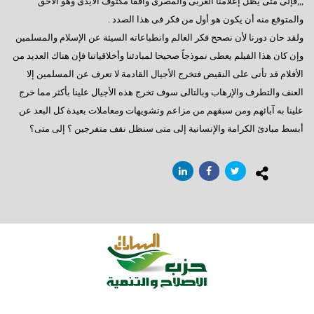
,,,فإلى متى يظل إعلامنا العربى والمصرى واقفاً مكتوف الأيدى وهو الأحق
خايف على الثورة
والمتوقع منه أن يكون هو أول من فكر فى هذا الصدد .
مقال تم نشره في مجلة شتيرن الألمانية و التي تصدر أسبوعيا
ولقد حان دورنا لأن نصحح فكر العالم وانطباعاته السيئة عن الإسلام والمسلمين
عمال مصر ,, إنتظرتم طويلاً والقادم أفضل
وإن كان هذا الفيلم يعطى نموذجاً صحيحا لمبادئنا وأخلاقياتنا فإن هناك العديد من
الأفلام قد تأتى على النقيض فتخرج الأجيال القادمة لا تعرف عن المسلمين إلا
شعب على شفا حفرة من نار
العنف والتطرف والإرهاب وبالتالى سوف تخرج هذه الأجيال علينا بأكثر مما خرج
حزب الأقلية
علينا به آبائهم ومن سبقهم من مزاعم وتشويهات ومعاملات بعيدة كل البعد عن
أبسط مبادئ الكرامة والإنسانية إلى متى سنظل نقف متفرجين ؟ إلى متى؟
رؤوس الأفاعى
أنور عصمت السادات : مصر كما ينبغي
عبود الزمر وليس الفاروق عمر
فَصبر جميل
حان وقت الحساب
العبارة السلام 98
خارطة الطريق
إنتبهوا لما حولنا