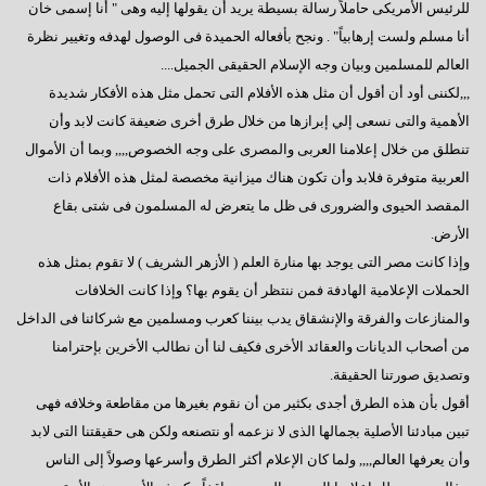
فى إنتظار كلمة الرئيس بمناسبة قرب بدء عملية التصويت
للرئيس الأمريكى حاملاً رسالة بسيطة يريد أن يقولها إليه وهى " أنا إسمى خان
أنا مسلم ولست إرهابياً" . ونجح بأفعاله الحميدة فى الوصول لهدفه وتغيير نظرة
رسالة إلى العقلاء
العالم للمسلمين وبيان وجه الإسلام الحقيقى الجميل....
المعارضة الحائرة
,,,لكننى أود أن أقول أن مثل هذه الأفلام التى تحمل مثل هذه الأفكار شديدة
الأهمية والتى نسعى إلي إبرازها من خلال طرق أخرى ضعيفة كانت لابد وأن
إلى أين نتجه ؟
تنطلق من خلال إعلامنا العربى والمصرى على وجه الخصوص,,,, وبما أن الأموال
السادات: أخيراً انتهت المؤامرة الأمريكية
العربية متوفرة فلابد وأن تكون هناك ميزانية مخصصة لمثل هذه الأفلام ذات
المقصد الحيوى والضرورى فى ظل ما يتعرض له المسلمون فى شتى بقاع
أكتوبر وآمال تتجدد
الأرض.
رجاءاً إهتموا بالعمال
وإذا كانت مصر التى يوجد بها منارة العلم ( الأزهر الشريف ) لا تقوم بمثل هذه
فى قلوبنا يا سيناء
الحملات الإعلامية الهادفة فمن ننتظر أن يقوم بها؟ وإذا كانت الخلافات
والمنازعات والفرقة والإنشقاق يدب بيننا كعرب ومسلمين مع شركائنا فى الداخل
العبادة الموحد ومطامع الإنتهازيين
من أصحاب الديانات والعقائد الأخرى فكيف لنا أن نطالب الأخرين بإحترامنا
أيدى تحمى وأخرى تبنى
وتصديق صورتنا الحقيقة.
أقول بأن هذه الطرق أجدى بكثير من أن نقوم بغيرها من مقاطعة وخلافه فهى
الإعضاء ورؤيتهم للتأسيس
تبين مبادئنا الأصلية بجمالها الذى لا نزعمه أو نتصنعه ولكن هى حقيقتنا التى لابد
مصر تنادينا,, إتركونى أتنفس
وأن يعرفها العالم,,,, ولما كان الإعلام أكثر الطرق وأسرعها وصولاً إلى الناس