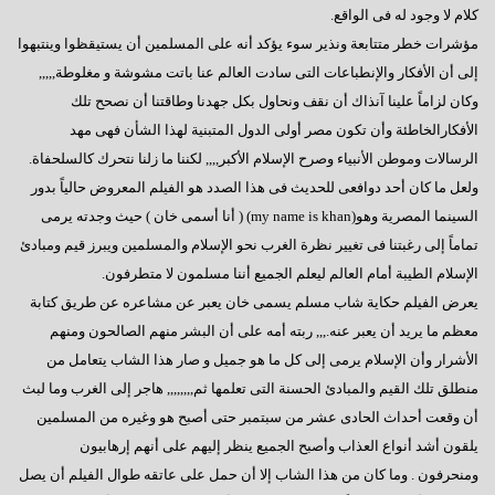
السادات : رحيل مرسى كشف عن آفة مجتمعية خطيرة
كلام لا وجود له فى الواقع.
مؤشرات خطر متتابعة ونذير سوء يؤكد أنه على المسلمين أن يستيقظوا وينتبهوا
إيران - ماذا ننتظر؟
إلى أن الأفكار والإنطباعات التى سادت العالم عنا باتت مشوشة و مغلوطة,,,,,
ماذا بعد الإستفتاء ؟
وكان لزاماً علينا آنذاك أن نقف ونحاول بكل جهدنا وطاقتنا أن نصحح تلك
الأفكارالخاطئة وأن تكون مصر أولى الدول المتبنية لهذا الشأن فهى مهد
هل يفاجئنا الرئيس ؟
الرسالات وموطن الأنبياء وصرح الإسلام الأكبر,,,, لكننا ما زلنا نتحرك كالسلحفاة.
حينما يستمع الرئيس
ولعل ما كان أحد دوافعى للحديث فى هذا الصدد هو الفيلم المعروض حالياً بدور
سؤال يطرح نفسه
السينما المصرية وهو(my name is khan) ( أنا أسمى خان ) حيث وجدته يرمى
تماماً إلى رغبتنا فى تغيير نظرة الغرب نحو الإسلام والمسلمين ويبرز قيم ومبادئ
وجهة نظر فى ( الإرهاب – الفساد – الإهمال )
الإسلام الطيبة أمام العالم ليعلم الجميع أننا مسلمون لا متطرفون.
هل يفعلها الرئيس؟
يعرض الفيلم حكاية شاب مسلم يسمى خان يعبر عن مشاعره عن طريق كتابة
معظم ما يريد أن يعبر عنه.,,, ربته أمه على أن البشر منهم الصالحون ومنهم
السادات تعقيبا على إنجازات البرلمان في ثلاث سنوات
الأشرار وأن الإسلام يرمى إلى كل ما هو جميل و صار هذا الشاب يتعامل من
السادات : البرلمان يعانى قصور تشريعى لم يشهده في تاريخه
منطلق تلك القيم والمبادئ الحسنة التى تعلمها ثم,,,,,,,, هاجر إلى الغرب وما لبث
أن وقعت أحداث الحادى عشر من سبتمبر حتى أصبح هو وغيره من المسلمين
همسة للرئيس
يلقون أشد أنواع العذاب وأصبح الجميع ينظر إليهم على أنهم إرهابيون
دور المواطن والدولة
ومنحرفون . وما كان من هذا الشاب إلا أن حمل على عاتقه طوال الفيلم أن يصل