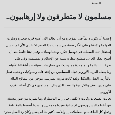
للمستقبل
كفانا إدانات
مسلمون لا متطرفون ولا إرهابيون..
قناة السويس
دعوة للإصطفاف الوطنى
إعتدنا أن نكون دائماً فى المؤخرة مع أن العالم الآن أصبح قرية صغيرة وصارت
رسالة إلى النائب / على عبد العال
العولمة والإنفتاح على الآخر سمة من سمات هذا العصر لكننا إلى الآن لم نحسن
كورونا وأخواتها كشفوا هشاشة كيانات عربية كبرى
إستغلال تلك السمات فى توصيل فكرنا ومثلنا ومبادئنا وقيم ديننا خاصةً بعد أن
أصبح الفكر الغربى متشبع بنظرة سيئة عن الإسلام والمسلمين وفى ظل
إفتكاسة أبو شقة إحدى عجائب وغرائب البرلمان
صرخاتنا الدائمة والمتجددة مما يحدث من ممارسات سيئة ضد أشقائنا الأقباط
هذا هو المتوقع والمنتظر
وما يفعله الغرب الأوروبى تجاه المسلمين من إعتداءات وسلوكيات وحشية تصل
غالباً إلى القتل والتنكيل ولقد كانت مروة الشربينى مؤخرا من النماذج الدالة
إطلالة عام جديد
على مدى العنف والكراهية والتعنت الذى ينال المسلمين فى كل أنحاء الغرب
عجائب وغرائب مجلس النواب
الأوروبى.
تعالت الصيحات وكانت لا تكفى حين رأينا الدينمارك وما نشرته من صور مسيئة
تغييب القوى الوطنية
عن أعظم البشر ورسول الإنسانية سيدنا محمد ,,,,, وناشدنا أنفسنا بالمقاطعة
هل يطول الإنتظار ؟
وقطع كل العلاقات و المعاملات ,,,, وللأسف كثير منا لم يفعل وكان رد الفعل مجرد