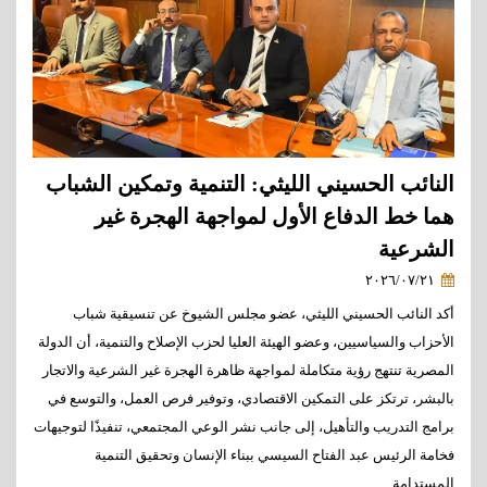
النائب الحسيني الليثي: التنمية وتمكين الشباب
هما خط الدفاع الأول لمواجهة الهجرة غير
الشرعية
٢٠٢٦/٠٧/٢١
أكد النائب الحسيني الليثي، عضو مجلس الشيوخ عن تنسيقية شباب
الأحزاب والسياسيين، وعضو الهيئة العليا لحزب الإصلاح والتنمية، أن الدولة
المصرية تنتهج رؤية متكاملة لمواجهة ظاهرة الهجرة غير الشرعية والاتجار
بالبشر، ترتكز على التمكين الاقتصادي، وتوفير فرص العمل، والتوسع في
برامج التدريب والتأهيل، إلى جانب نشر الوعي المجتمعي، تنفيذًا لتوجيهات
فخامة الرئيس عبد الفتاح السيسي ببناء الإنسان وتحقيق التنمية
المستدامة.