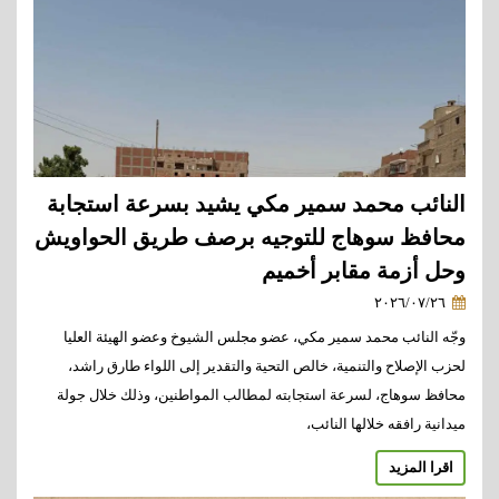
النائب محمد سمير مكي يشيد بسرعة استجابة
محافظ سوهاج للتوجيه برصف طريق الحواويش
وحل أزمة مقابر أخميم
٢٠٢٦/٠٧/٢٦
وجّه النائب محمد سمير مكي، عضو مجلس الشيوخ وعضو الهيئة العليا
لحزب الإصلاح والتنمية، خالص التحية والتقدير إلى اللواء طارق راشد،
محافظ سوهاج، لسرعة استجابته لمطالب المواطنين، وذلك خلال جولة
ميدانية رافقه خلالها النائب،
اقرا المزيد