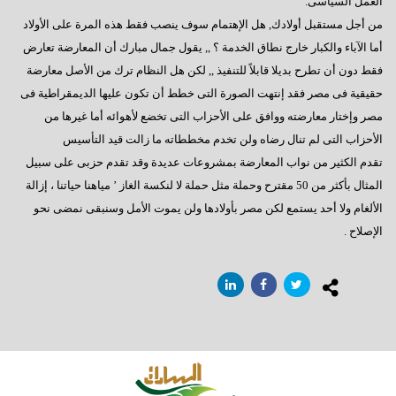
العمل السياسى.
السادات : رحيل مرسى كشف عن آفة مجتمعية خطيرة
من أجل مستقبل أولادك, هل الإهتمام سوف ينصب فقط هذه المرة على الأولاد
إيران - ماذا ننتظر؟
أما الآباء والكبار خارج نطاق الخدمة ؟ ,, يقول جمال مبارك أن المعارضة تعارض
فقط دون أن تطرح بديلا قابلاً للتنفيذ ,, لكن هل النظام ترك من الأصل معارضة
ماذا بعد الإستفتاء ؟
حقيقية فى مصر فقد إنتهت الصورة التى خطط أن تكون عليها الديمقراطية فى
هل يفاجئنا الرئيس ؟
مصر وإختار معارضته ووافق على الأحزاب التى تخضع لأهوائه أما غيرها من
الأحزاب التى لم تنال رضاه ولن تخدم مخططاته ما زالت قيد التأسيس
حينما يستمع الرئيس
تقدم الكثير من نواب المعارضة بمشروعات عديدة وقد تقدم حزبى على سبيل
سؤال يطرح نفسه
المثال بأكثر من 50 مقترح وحملة مثل حملة لا لنكسة الغاز ’ مياهنا حياتنا ، إزالة
وجهة نظر فى ( الإرهاب – الفساد – الإهمال )
الألغام ولا أحد يستمع لكن مصر بأولادها ولن يموت الأمل وسنبقى نمضى نحو
الإصلاح .
هل يفعلها الرئيس؟
السادات تعقيبا على إنجازات البرلمان في ثلاث سنوات
السادات : البرلمان يعانى قصور تشريعى لم يشهده في تاريخه
همسة للرئيس
دور المواطن والدولة