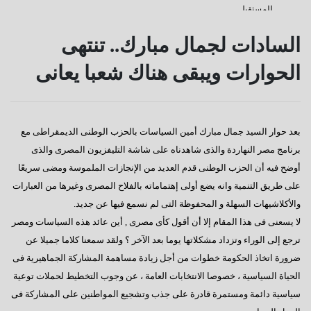
للمستقبل
كفانا إدانات
السادات لجمال مبارك.. تنتهى
قناة السويس
الحوارات ويبقى هناك شعبا يعانى
دعوة للإصطفاف الوطنى
رسالة إلى النائب / على عبد العال
بعد حوار السيد جمال مبارك أمين السياسات بالحزب الوطنى الديمقراطى مع
كورونا وأخواتها كشفوا هشاشة كيانات عربية كبرى
برنامج مصر النهاردة والذى شاهدناه على شاشة التليفزيون المصرى والذى
إفتكاسة أبو شقة إحدى عجائب وغرائب البرلمان
أوضح فيه أن الحزب الوطنى قدم العديد من الإنجازات الملموسة ومضى سريعًا
على طريق التنمية وانه يضع أولى إهتماماته بالفلاح المصرى وغيرها من العبارات
هذا هو المتوقع والمنتظر
والأكلاشيهات السهلة و المحفوظة التى لم نسمع فيها عن جديد.
إطلالة عام جديد
لا يسعنى فى هذا المقام إلا أن أقول كأى مصرى , أين عائد هذه السياسات ومصر
ترجع إلى الوراء وتزداد مشكلاتها يوما بعد الآخر ؟ ولقد سمعنا كلاما جميلا عن
عجائب وغرائب مجلس النواب
ضرورة اتخاذ الحكومة خطوات من أجل زيادة مساهمة المشاركة الجماهيرية فى
تغييب القوى الوطنية
الحياة السياسية ، خصوصا الانتخابات العامة ، عن وجوب التخطيط لحملات توعية
هل يطول الإنتظار ؟
سياسية دائمة ومستمرة قادرة على جذب وتشجيع المواطنين على المشاركة فى