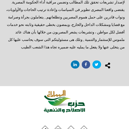
فى إنتظار كلمة الرئيس بمناسبة قرب بدء عملية التصويت
لإصدار تشريعات تحقق تلك المطالب وتضمن مراقبة أداء الحكومة المصرية.
يقتضى واقعنا المصرى تطوير فى السياسات وإعادة ترتيب الحاجات والأولويات،
رسالة إلى العقلاء
ونواب قادرين على حمل هموم المصريين وتطلعاتهم , يتعاملون بجرأة وصرامة
المعارضة الحائرة
مع قضايا ومشكلات الداخل والخارج، ويمضون بخطى حقيقية وثابته نحو خدمات
أفضل لكل مواطن ، وتشريعات يشعر المصريون من خلالها بأن هناك عائد
إلى أين نتجه ؟
ملموس للإستثمار والتنمية , وتلك هى مسئوليتكم التى سوف يحاسب عليها كل
السادات: أخيراً انتهت المؤامرة الأمريكية
من يتخلى عنها ولا يفعل ما يمليه عليه ضميره تجاه هذا الشعب الطيب
أكتوبر وآمال تتجدد
رجاءاً إهتموا بالعمال
فى قلوبنا يا سيناء
العبادة الموحد ومطامع الإنتهازيين
أيدى تحمى وأخرى تبنى
الإعضاء ورؤيتهم للتأسيس
مصر تنادينا,, إتركونى أتنفس