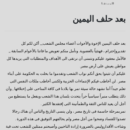
للمستقبل
كفانا إدانات
بعد حلف اليمين
قناة السويس
دعوة للإصطفاف الوطنى
بعد حلف اليمين الإخوة والأخوات أعضاء مجلس الشعب,,, أكن لكم كل
رسالة إلى النائب / على عبد العال
تقديروإحترام ، فهنئياً بالعضوية. ونأمل منكم تعويض ما فاتنا بالأعوام السابقة ,,
كورونا وأخواتها كشفوا هشاشة كيانات عربية كبرى
فالأمل معقود عليكم ونتمنى أن نرتقى الى الأهداف والمتطلبات التى يريدها كل
مواطن يعيش على أرض مصر.
إفتكاسة أبو شقة إحدى عجائب وغرائب البرلمان
عليكم أن تثبتوا بحق أنكم نواب الشعب وتقدموا ما بخلت به الحكومة على أبناء
هذا هو المتوقع والمنتظر
مصر . لن أخاطب فيكم الإنتماءات الحزبية ولكننى أخاطب ملكات النفس التى
تعلم جيداً أننا نشهد حالة سيئة تمر بها بلادنا فى كافة المناحى على إختلافها , وأن
إطلالة عام جديد
ذلك يتطلب منبراً سياسياً حراً يتحدث بلسان هذا الشعب ويفعل ما يستطيع من
عجائب وغرائب مجلس النواب
أجل أن يعيد للناس الثقة والطمأنينة التى إفتقدها الكثير .
نمربمرحلة حاسمة فى تاريخ مصر ، ولن ينسى التاريخ والناس أن هناك رجالا
تغييب القوى الوطنية
تصدوا للفساد وضحوا من أجل مصر ولم يحالفهم التوفيق فى هذه الدورة .
هل يطول الإنتظار ؟
وشاءت الأقداروليس بالضرورة إرادة الناخبين وأصبحتم ممثلين للشعب تحت قبة