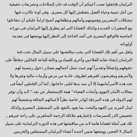
السادات : رحيل مرسى كشف عن آفة مجتمعية خطيرة
البرلمان فإجعلوا نصب أعينكم أن الوقت قد حان لإصلاحات وتشريعات حقيقية
من أجل تنمية وحياة أفضل يتعطش إليها كل مصرى . وفى آونة تكاثرت فيها
إيران - ماذا ننتظر؟
مشكلات المصريين وهمومهم وآمالهم وتطلعاتهم أصبح لزاماً عليكم أن تتفاعلوا
ماذا بعد الإستفتاء ؟
مع المتغيرات الجديدة وكذلك القضايا التى لم يتطرق إليها البرلمان فى دوراته
الماضية فالواقع المصرى فى أشد الحاجة إلى النظر إليها ووضعها فى مقدمة
هل يفاجئنا الرئيس ؟
أولوياته .
حينما يستمع الرئيس
ولعل من أهم تلك القضايا التى يجب مناقشتها على سبيل المثال تحت قبة
سؤال يطرح نفسه
البرلمان إنشاء نقابة للفلاحين وأخرى للصيادين وثالثة للباعة الجائلين حفاظاً على
حقوقهم وإنصافاً وتقديراً لهم حيث تمثل أعمالهم مصادر دخول رئيسية لهم
وجهة نظر فى ( الإرهاب – الفساد – الإهمال )
ولأسرهم ويتعرضون كغيرهم لظروف عادية من مرض وأزمات مالية وغيرها ولا
هل يفعلها الرئيس؟
تجد هذه الأسرأمامهما إلا أن تمد يدها لتلبى حاجاتها,, كما أن العاملين أيضاً فى
مجالات الأمان النووى وأبحاث الفضاء\" هيئة الإستشعار عن بعد \" لابد وأن توفر
السادات تعقيبا على إنجازات البرلمان في ثلاث سنوات
لهم الدولة فى هذه المرحلة كوادر خاصة نظراً لأعمالهم الشاقة وتشجيعاً لهم
السادات : البرلمان يعانى قصور تشريعى لم يشهده في تاريخه
لبذل المزيد من الجهد والبحث بما يعود بالنفع على المستقبل المصرى.وكذلك
تخصيص كادر للممرضات بإعتبارهم ملائكة الرحمة الساهرين على راحة غيرهم ,,
همسة للرئيس
تلك هى أمثلة لقضايا هامة لابد من مناقشتها فى هذه الدورة البرلمانية على سبيل
دور المواطن والدولة
المثال لا الحصر، ووضعها ضمن أجندة أعضاء البرلمان المستقلين والحزبيين